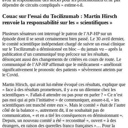
dépendre de circuits compliqués » estime-t-il.
Couac sur l’essai du Tocilizumab : Martin Hirsch
renvoie la responsabilité sur les « scientifiques »
Plusieurs sénateurs ont interrogé le patron de l’AP-HP sur un
épisode dont il se serait certainement bien passé. Le 30 avril dernier,
le comité scientifique indépendant chargé de suivre un essai clinique
sur le Tocilizumab a démissionné en bloc – du jamais vu – après la
publication d’un communiqué trop précoce sur les résultats,
dénonçant aussi des changements de critères en cours de route. Le
communiqué de l’AP-HP affirmait que le médicament « améliorait
significativement le pronostic des patients » sévèrement atteints par
le Covid.
Martin Hirsch, qui avait lui-même évoqué ces résultats, explique que
« face à des résultats prometteurs, il y a eu un dilemme chez les
scientifiques ». Fallait-il attendre ou pas pour en parler ? « Ce n’est
pas moi qui ai pris l’initiative » de communiquer, assure-t-il, « les
scientifiques ont tranché entre eux ». Mais le comité « était de l’autre
côté de la balance », autrement dit, il ne souhaitait pas de
communication, « et en a tiré les conséquences en démissionnant ».
Depuis, un nouveau comité a été « reconstitué », ouvert « à des
étrangers, en raison des querelles franco françaises »… Pour la