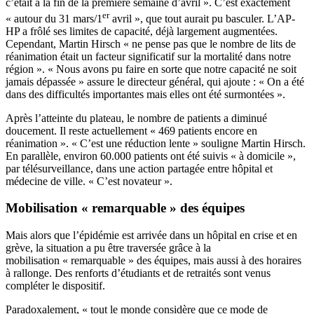
c’était à la fin de la première semaine d’avril ». C’est exactement
er
« autour du 31 mars/1
avril », que tout aurait pu basculer. L’AP-
HP a frôlé ses limites de capacité, déjà largement augmentées.
Cependant, Martin Hirsch « ne pense pas que le nombre de lits de
réanimation était un facteur significatif sur la mortalité dans notre
région ». « Nous avons pu faire en sorte que notre capacité ne soit
jamais dépassée » assure le directeur général, qui ajoute : « On a été
dans des difficultés importantes mais elles ont été surmontées ».
Après l’atteinte du plateau, le nombre de patients a diminué
doucement. Il reste actuellement « 469 patients encore en
réanimation ». « C’est une réduction lente » souligne Martin Hirsch.
En parallèle, environ 60.000 patients ont été suivis « à domicile »,
par télésurveillance, dans une action partagée entre hôpital et
médecine de ville. « C’est novateur ».
Mobilisation « remarquable » des équipes
Mais alors que l’épidémie est arrivée dans un hôpital en crise et en
grève, la situation a pu être traversée grâce à la
mobilisation « remarquable » des équipes, mais aussi à des horaires
à rallonge. Des renforts d’étudiants et de retraités sont venus
compléter le dispositif.
Paradoxalement, « tout le monde considère que ce mode de