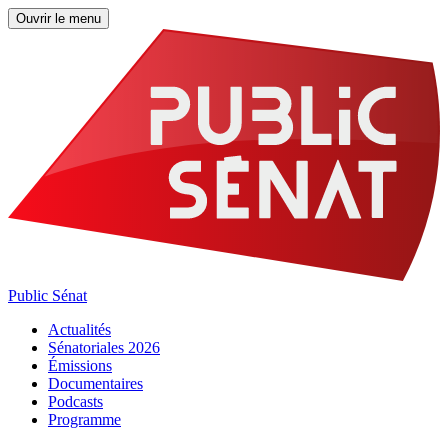
Ouvrir le menu
Public Sénat
Actualités
Sénatoriales 2026
Émissions
Documentaires
Podcasts
Programme