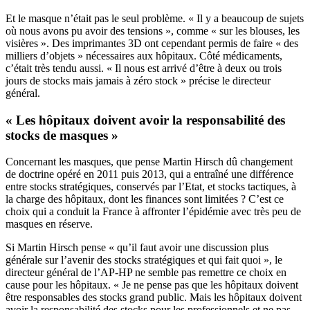
Et le masque n’était pas le seul problème. « Il y a beaucoup de sujets
où nous avons pu avoir des tensions », comme « sur les blouses, les
visières ». Des imprimantes 3D ont cependant permis de faire « des
milliers d’objets » nécessaires aux hôpitaux. Côté médicaments,
c’était très tendu aussi. « Il nous est arrivé d’être à deux ou trois
jours de stocks mais jamais à zéro stock » précise le directeur
général.
« Les hôpitaux doivent avoir la responsabilité des
stocks de masques »
Concernant les masques, que pense Martin Hirsch dû changement
de doctrine opéré en 2011 puis 2013, qui a entraîné une différence
entre stocks stratégiques, conservés par l’Etat, et stocks tactiques, à
la charge des hôpitaux, dont les finances sont limitées ? C’est ce
choix qui a conduit la France à affronter l’épidémie avec très peu de
masques en réserve.
Si Martin Hirsch pense « qu’il faut avoir une discussion plus
générale sur l’avenir des stocks stratégiques et qui fait quoi », le
directeur général de l’AP-HP ne semble pas remettre ce choix en
cause pour les hôpitaux. « Je ne pense pas que les hôpitaux doivent
être responsables des stocks grand public. Mais les hôpitaux doivent
avoir la responsabilité des stocks pour les professionnels et ne pas