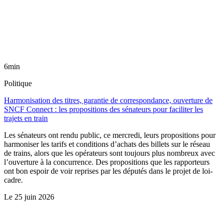
6min
Politique
Harmonisation des titres, garantie de correspondance, ouverture de
SNCF Connect : les propositions des sénateurs pour faciliter les
trajets en train
Les sénateurs ont rendu public, ce mercredi, leurs propositions pour
harmoniser les tarifs et conditions d’achats des billets sur le réseau
de trains, alors que les opérateurs sont toujours plus nombreux avec
l’ouverture à la concurrence. Des propositions que les rapporteurs
ont bon espoir de voir reprises par les députés dans le projet de loi-
cadre.
Le
25 juin 2026