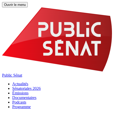
Ouvrir le menu
Public Sénat
Actualités
Sénatoriales 2026
Émissions
Documentaires
Podcasts
Programme