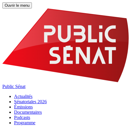
Ouvrir le menu
Public Sénat
Actualités
Sénatoriales 2026
Émissions
Documentaires
Podcasts
Programme