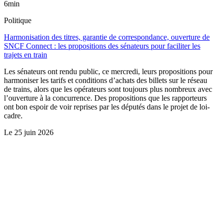
6min
Politique
Harmonisation des titres, garantie de correspondance, ouverture de
SNCF Connect : les propositions des sénateurs pour faciliter les
trajets en train
Les sénateurs ont rendu public, ce mercredi, leurs propositions pour
harmoniser les tarifs et conditions d’achats des billets sur le réseau
de trains, alors que les opérateurs sont toujours plus nombreux avec
l’ouverture à la concurrence. Des propositions que les rapporteurs
ont bon espoir de voir reprises par les députés dans le projet de loi-
cadre.
Le
25 juin 2026