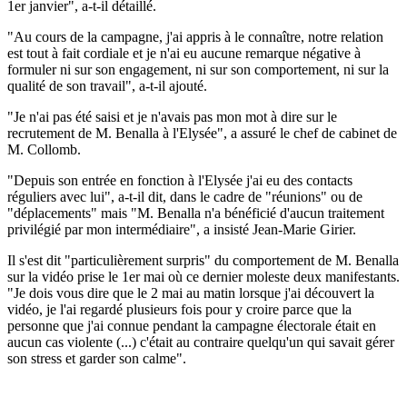
1er janvier", a-t-il détaillé.
"Au cours de la campagne, j'ai appris à le connaître, notre relation
est tout à fait cordiale et je n'ai eu aucune remarque négative à
formuler ni sur son engagement, ni sur son comportement, ni sur la
qualité de son travail", a-t-il ajouté.
"Je n'ai pas été saisi et je n'avais pas mon mot à dire sur le
recrutement de M. Benalla à l'Elysée", a assuré le chef de cabinet de
M. Collomb.
"Depuis son entrée en fonction à l'Elysée j'ai eu des contacts
réguliers avec lui", a-t-il dit, dans le cadre de "réunions" ou de
"déplacements" mais "M. Benalla n'a bénéficié d'aucun traitement
privilégié par mon intermédiaire", a insisté Jean-Marie Girier.
Il s'est dit "particulièrement surpris" du comportement de M. Benalla
sur la vidéo prise le 1er mai où ce dernier moleste deux manifestants.
"Je dois vous dire que le 2 mai au matin lorsque j'ai découvert la
vidéo, je l'ai regardé plusieurs fois pour y croire parce que la
personne que j'ai connue pendant la campagne électorale était en
aucun cas violente (...) c'était au contraire quelqu'un qui savait gérer
son stress et garder son calme".