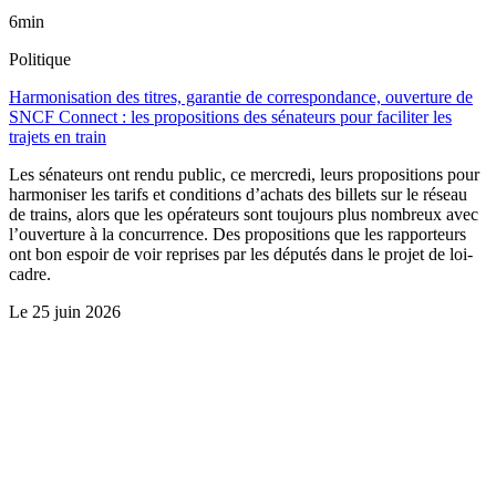
6min
Politique
Harmonisation des titres, garantie de correspondance, ouverture de
SNCF Connect : les propositions des sénateurs pour faciliter les
trajets en train
Les sénateurs ont rendu public, ce mercredi, leurs propositions pour
harmoniser les tarifs et conditions d’achats des billets sur le réseau
de trains, alors que les opérateurs sont toujours plus nombreux avec
l’ouverture à la concurrence. Des propositions que les rapporteurs
ont bon espoir de voir reprises par les députés dans le projet de loi-
cadre.
Le
25 juin 2026