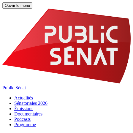
Ouvrir le menu
Public Sénat
Actualités
Sénatoriales 2026
Émissions
Documentaires
Podcasts
Programme