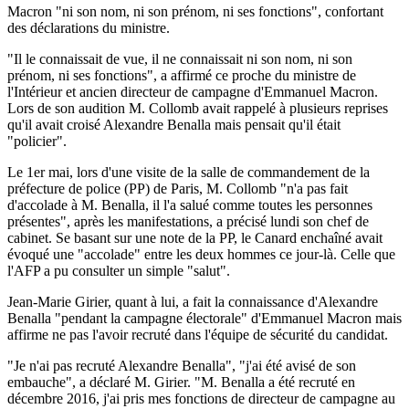
Macron "ni son nom, ni son prénom, ni ses fonctions", confortant
des déclarations du ministre.
"Il le connaissait de vue, il ne connaissait ni son nom, ni son
prénom, ni ses fonctions", a affirmé ce proche du ministre de
l'Intérieur et ancien directeur de campagne d'Emmanuel Macron.
Lors de son audition M. Collomb avait rappelé à plusieurs reprises
qu'il avait croisé Alexandre Benalla mais pensait qu'il était
"policier".
Le 1er mai, lors d'une visite de la salle de commandement de la
préfecture de police (PP) de Paris, M. Collomb "n'a pas fait
d'accolade à M. Benalla, il l'a salué comme toutes les personnes
présentes", après les manifestations, a précisé lundi son chef de
cabinet. Se basant sur une note de la PP, le Canard enchaîné avait
évoqué une "accolade" entre les deux hommes ce jour-là. Celle que
l'AFP a pu consulter un simple "salut".
Jean-Marie Girier, quant à lui, a fait la connaissance d'Alexandre
Benalla "pendant la campagne électorale" d'Emmanuel Macron mais
affirme ne pas l'avoir recruté dans l'équipe de sécurité du candidat.
"Je n'ai pas recruté Alexandre Benalla", "j'ai été avisé de son
embauche", a déclaré M. Girier. "M. Benalla a été recruté en
décembre 2016, j'ai pris mes fonctions de directeur de campagne au