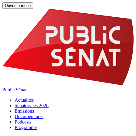
Ouvrir le menu
Public Sénat
Actualités
Sénatoriales 2026
Émissions
Documentaires
Podcasts
Programme