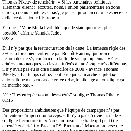
Thomas Piketty de renchérir : « Si les partenaires politiques
allemands disent : ‘écoutez, nous, l’union parlementaire en zone
euro, ça ne nous intéresse pas’, je pense qu’on créera une espèce de
défiance dans toute l’Europe. »
Europe : "Mme Merkel voit bien que le statu quo n’est plus
possible" affirme Yannick Jadot
00:46
Et il n’y pas que la restructuration de la dette. La fameuse règle des
3% sera forcément enfreinte par Benoît Hamon, qui promet
néanmoins de s’y conformer à la fin de son quinquennat. « Ces
critères automatiques, on les avait fixés à une époque très différente,
il n’y avait pas eu la crise financière de 2008 » avance Thomas
Piketty. « Par temps calme, peut-être que ça marche le pilotage
automatique mais en cas de grave crise, le pilotage automatique ça
ne marche pas. »
3% : "Les européens sont désespérés" souligne Thomas Piketty
01:15
Des propositions ambitieuses que l’équipe de campagne n’a pas
l’intention d’imposer au forceps. « Il n’y a pas d’envie martiale »
souligne l’économiste. « Nous proposons ce traité qui peut être
amendé et enrichi. » Face au PS, Emmanuel Macron propose une