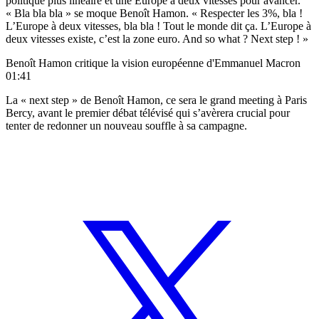
politique plus linéaire et une Europe à deux vitesses pour avancer.
« Bla bla bla » se moque Benoît Hamon. « Respecter les 3%, bla !
L’Europe à deux vitesses, bla bla ! Tout le monde dit ça. L’Europe à
deux vitesses existe, c’est la zone euro. And so what ? Next step ! »
Benoît Hamon critique la vision européenne d'Emmanuel Macron
01:41
La « next step » de Benoît Hamon, ce sera le grand meeting à Paris
Bercy, avant le premier débat télévisé qui s’avèrera crucial pour
tenter de redonner un nouveau souffle à sa campagne.