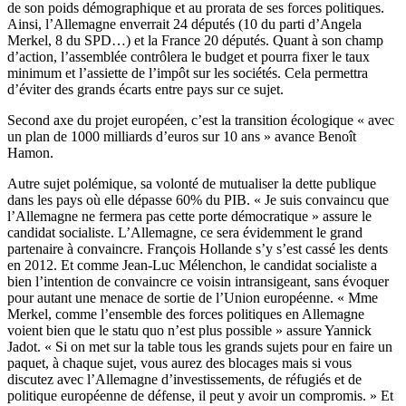
de son poids démographique et au prorata de ses forces politiques.
Ainsi, l’Allemagne enverrait 24 députés (10 du parti d’Angela
Merkel, 8 du SPD…) et la France 20 députés. Quant à son champ
d’action, l’assemblée contrôlera le budget et pourra fixer le taux
minimum et l’assiette de l’impôt sur les sociétés. Cela permettra
d’éviter des grands écarts entre pays sur ce sujet.
Second axe du projet européen, c’est la transition écologique « avec
un plan de 1000 milliards d’euros sur 10 ans » avance Benoît
Hamon.
Autre sujet polémique, sa volonté de mutualiser la dette publique
dans les pays où elle dépasse 60% du PIB. « Je suis convaincu que
l’Allemagne ne fermera pas cette porte démocratique » assure le
candidat socialiste. L’Allemagne, ce sera évidemment le grand
partenaire à convaincre. François Hollande s’y s’est cassé les dents
en 2012. Et comme Jean-Luc Mélenchon, le candidat socialiste a
bien l’intention de convaincre ce voisin intransigeant, sans évoquer
pour autant une menace de sortie de l’Union européenne. « Mme
Merkel, comme l’ensemble des forces politiques en Allemagne
voient bien que le statu quo n’est plus possible » assure Yannick
Jadot. « Si on met sur la table tous les grands sujets pour en faire un
paquet, à chaque sujet, vous aurez des blocages mais si vous
discutez avec l’Allemagne d’investissements, de réfugiés et de
politique européenne de défense, il peut y avoir un compromis. » Et