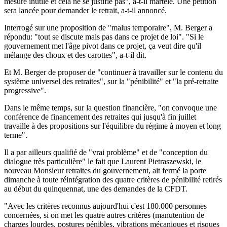
mesure inutile et cela ne se justifie pas", a-t-il martelé. Une pétition
sera lancée pour demander le retrait, a-t-il annoncé.
Interrogé sur une proposition de "malus temporaire", M. Berger a
répondu: "tout se discute mais pas dans ce projet de loi". "Si le
gouvernement met l'âge pivot dans ce projet, ça veut dire qu'il
mélange des choux et des carottes", a-t-il dit.
Et M. Berger de proposer de "continuer à travailler sur le contenu du
système universel des retraites", sur la "pénibilité" et "la pré-retraite
progressive".
Dans le même temps, sur la question financière, "on convoque une
conférence de financement des retraites qui jusqu'à fin juillet
travaille à des propositions sur l'équilibre du régime à moyen et long
terme".
Il a par ailleurs qualifié de "vrai problème" et de "conception du
dialogue très particulière" le fait que Laurent Pietraszewski, le
nouveau Monsieur retraites du gouvernement, ait fermé la porte
dimanche à toute réintégration des quatre critères de pénibilité retirés
au début du quinquennat, une des demandes de la CFDT.
"Avec les critères reconnus aujourd'hui c'est 180.000 personnes
concernées, si on met les quatre autres critères (manutention de
charges lourdes, postures pénibles, vibrations mécaniques et risques