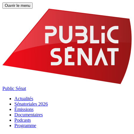
Ouvrir le menu
Public Sénat
Actualités
Sénatoriales 2026
Émissions
Documentaires
Podcasts
Programme