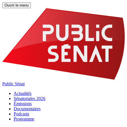
Ouvrir le menu
Public Sénat
Actualités
Sénatoriales 2026
Émissions
Documentaires
Podcasts
Programme