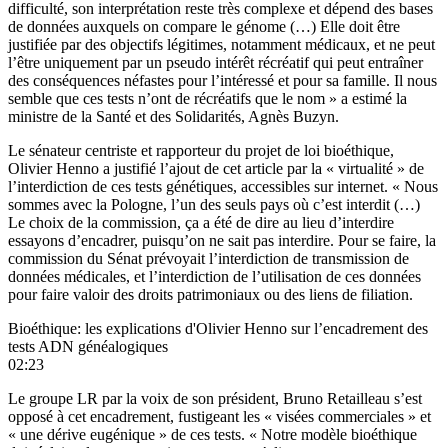
difficulté, son interprétation reste très complexe et dépend des bases
de données auxquels on compare le génome (…) Elle doit être
justifiée par des objectifs légitimes, notamment médicaux, et ne peut
l’être uniquement par un pseudo intérêt récréatif qui peut entraîner
des conséquences néfastes pour l’intéressé et pour sa famille. Il nous
semble que ces tests n’ont de récréatifs que le nom » a estimé la
ministre de la Santé et des Solidarités, Agnès Buzyn.
Le sénateur centriste et rapporteur du projet de loi bioéthique,
Olivier Henno a justifié l’ajout de cet article par la « virtualité » de
l’interdiction de ces tests génétiques, accessibles sur internet. « Nous
sommes avec la Pologne, l’un des seuls pays où c’est interdit (…)
Le choix de la commission, ça a été de dire au lieu d’interdire
essayons d’encadrer, puisqu’on ne sait pas interdire. Pour se faire, la
commission du Sénat prévoyait l’interdiction de transmission de
données médicales, et l’interdiction de l’utilisation de ces données
pour faire valoir des droits patrimoniaux ou des liens de filiation.
Bioéthique: les explications d'Olivier Henno sur l’encadrement des
tests ADN généalogiques
02:23
Le groupe LR par la voix de son président, Bruno Retailleau s’est
opposé à cet encadrement, fustigeant les « visées commerciales » et
« une dérive eugénique » de ces tests. « Notre modèle bioéthique