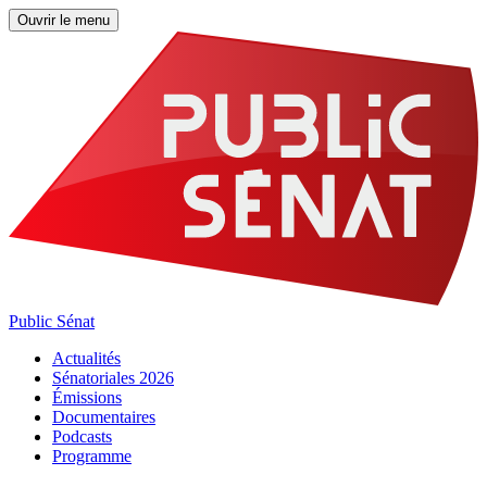
Ouvrir le menu
Public Sénat
Actualités
Sénatoriales 2026
Émissions
Documentaires
Podcasts
Programme