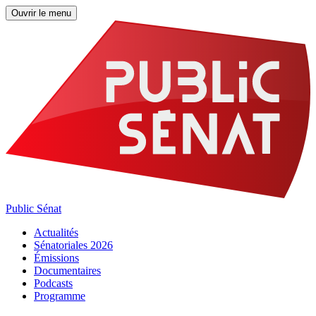
Ouvrir le menu
Public Sénat
Actualités
Sénatoriales 2026
Émissions
Documentaires
Podcasts
Programme