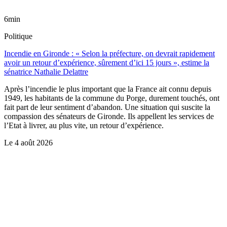
6min
Politique
Incendie en Gironde : « Selon la préfecture, on devrait rapidement
avoir un retour d’expérience, sûrement d’ici 15 jours », estime la
sénatrice Nathalie Delattre
Après l’incendie le plus important que la France ait connu depuis
1949, les habitants de la commune du Porge, durement touchés, ont
fait part de leur sentiment d’abandon. Une situation qui suscite la
compassion des sénateurs de Gironde. Ils appellent les services de
l’Etat à livrer, au plus vite, un retour d’expérience.
Le
4 août 2026