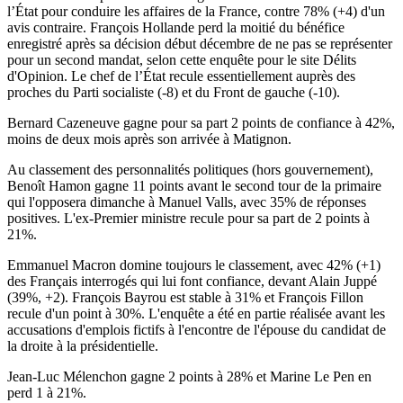
l’État pour conduire les affaires de la France, contre 78% (+4) d'un
avis contraire. François Hollande perd la moitié du bénéfice
enregistré après sa décision début décembre de ne pas se représenter
pour un second mandat, selon cette enquête pour le site Délits
d'Opinion. Le chef de l’État recule essentiellement auprès des
proches du Parti socialiste (-8) et du Front de gauche (-10).
Bernard Cazeneuve gagne pour sa part 2 points de confiance à 42%,
moins de deux mois après son arrivée à Matignon.
Au classement des personnalités politiques (hors gouvernement),
Benoît Hamon gagne 11 points avant le second tour de la primaire
qui l'opposera dimanche à Manuel Valls, avec 35% de réponses
positives. L'ex-Premier ministre recule pour sa part de 2 points à
21%.
Emmanuel Macron domine toujours le classement, avec 42% (+1)
des Français interrogés qui lui font confiance, devant Alain Juppé
(39%, +2). François Bayrou est stable à 31% et François Fillon
recule d'un point à 30%. L'enquête a été en partie réalisée avant les
accusations d'emplois fictifs à l'encontre de l'épouse du candidat de
la droite à la présidentielle.
Jean-Luc Mélenchon gagne 2 points à 28% et Marine Le Pen en
perd 1 à 21%.