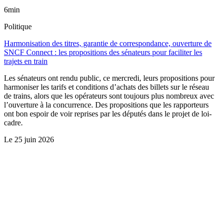
6min
Politique
Harmonisation des titres, garantie de correspondance, ouverture de
SNCF Connect : les propositions des sénateurs pour faciliter les
trajets en train
Les sénateurs ont rendu public, ce mercredi, leurs propositions pour
harmoniser les tarifs et conditions d’achats des billets sur le réseau
de trains, alors que les opérateurs sont toujours plus nombreux avec
l’ouverture à la concurrence. Des propositions que les rapporteurs
ont bon espoir de voir reprises par les députés dans le projet de loi-
cadre.
Le
25 juin 2026