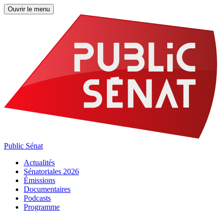
Ouvrir le menu
Public Sénat
Actualités
Sénatoriales 2026
Émissions
Documentaires
Podcasts
Programme