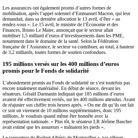
Les assurances ont également promis d’autres formes de
mobilisation, après l’appel solennel d’Emmanuel Macron, qui leur
demandait, dans sa dernière allocution le 13 avril, d’être « au
rendez-vous ». Le 15 avril, le ministre de l’Économie et des
Finances, Bruno Le Maire, annonçait que le secteur allait
mobiliser 1,5 milliard d’euros d’investissements dans les PME,
notamment dans le domaine de la santé. Selon la Fédération
française de l’Assurance, le secteur va contribuer, au total, à hauteur
de 3,2 milliards, toutes formes de soutien confondues.
195 millions versés sur les 400 millions d’euros
promis pour le Fonds de solidarité
L’abondement promis au Fonds de solidarité ne s’est toutefois pas
encore totalement matérialisé. En début de séance, devant les
sénateurs, Gérald Darmanin indiquait que 185 millions d’euros
avaient été effectivement versés, sur les 400 millions attendus. Avant
de réajuster son chiffre trois heures après. « On me dit qu’ils ont fait
ce soir un virement de 10 millions supplémentaires, donc 195
millions. Je voudrais quand même être honnête avec la
représentation nationale. » Plus tôt, le sénateur LR Jérôme Bascher
avait estimé que les assureurs « traînaient les pieds ».
Le rapporteur du Budget Albéric de Montgolfier a, par ailleurs,