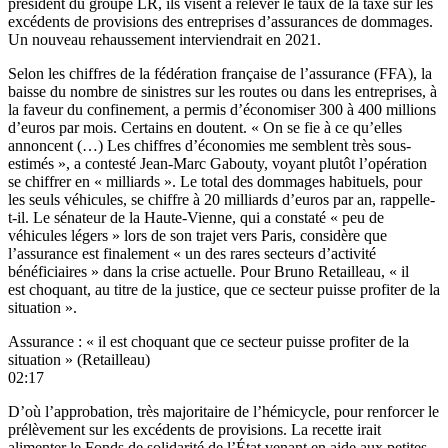
président du groupe LR
, ils visent à relever le taux de la taxe sur les
excédents de provisions des entreprises d’assurances de dommages.
Un nouveau rehaussement interviendrait en 2021.
Selon les chiffres de la fédération française de l’assurance (FFA), la
baisse du nombre de sinistres sur les routes ou dans les entreprises, à
la faveur du confinement, a permis d’économiser 300 à 400 millions
d’euros par mois. Certains en doutent. « On se fie à ce qu’elles
annoncent (…) Les chiffres d’économies me semblent très sous-
estimés », a contesté Jean-Marc Gabouty, voyant plutôt l’opération
se chiffrer en « milliards ». Le total des dommages habituels, pour
les seuls véhicules, se chiffre à 20 milliards d’euros par an, rappelle-
t-il. Le sénateur de la Haute-Vienne, qui a constaté « peu de
véhicules légers » lors de son trajet vers Paris, considère que
l’assurance est finalement « un des rares secteurs d’activité
bénéficiaires » dans la crise actuelle. Pour Bruno Retailleau, « il
est choquant, au titre de la justice, que ce secteur puisse profiter de la
situation ».
Assurance : « il est choquant que ce secteur puisse profiter de la
situation » (Retailleau)
02:17
D’où l’approbation, très majoritaire de l’hémicycle, pour renforcer le
prélèvement sur les excédents de provisions. La recette irait
alimenter le Fonds de solidarité de l’État venant en aide aux petites