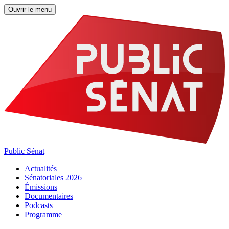
Ouvrir le menu
Public Sénat
Actualités
Sénatoriales 2026
Émissions
Documentaires
Podcasts
Programme