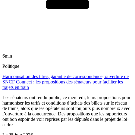
6min
Politique
Harmonisation des titres, garantie de correspondance, ouverture de
SNCF Connect : les propositions des sénateurs pour faciliter les
trajets en train
Les sénateurs ont rendu public, ce mercredi, leurs propositions pour
harmoniser les tarifs et conditions d’achats des billets sur le réseau
de trains, alors que les opérateurs sont toujours plus nombreux avec
l’ouverture à la concurrence. Des propositions que les rapporteurs
ont bon espoir de voir reprises par les députés dans le projet de loi-
cadre.
Le
25 juin 2026