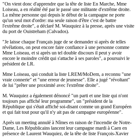
"On vient donc d'apprendre que la tête de liste En Marche, Mme
Loiseau, a en réalité été par le passé une militante d'extrême droite.
La même personne qui depuis le début de la campagne ne porte
qu'un seul mot d'ordre: ma seule raison d'être c'est de battre
l'extrême droite", a déclaré M. Wauquiez à la presse, après une visite
du port de Ouistreham (Calvados).
"Je laisse chaque Français juge de se demander si après de telles
révélations, on peut encore faire confiance à une personne comme
Mme Loiseau, et si après un tel double discours il peut y avoir
encore le moindre crédit qui s'attache à ses paroles", a poursuivi le
président de LR.
Mme Loiseau, qui conduit la liste LREM/MoDem, a reconnu "une
vraie connerie" et "une erreur de jeunesse". Elle a jugé "révoltant"
de lui "prêter une proximité avec l'extrême droite".
M. Wauquiez a également dénoncé "un parti et une liste qui n'ont
toujours pas affiché leur programme", un "président de la
République qui s'était affiché soi-disant comme un grand Européen
et qui fait tout pour qu'il n'y ait pas de campagne européenne".
Après un meeting annulé à Nîmes en raison de l'incendie de Notre-
Dame, Les Républicains lancent leur campagne mardi à Caen en
présence de Laurent Wauquiez, de la tête de liste François-Xavier