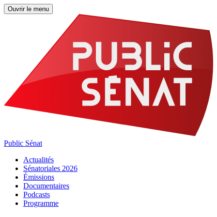
Ouvrir le menu
Public Sénat
Actualités
Sénatoriales 2026
Émissions
Documentaires
Podcasts
Programme