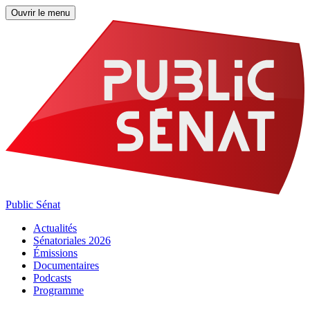
Ouvrir le menu
Public Sénat
Actualités
Sénatoriales 2026
Émissions
Documentaires
Podcasts
Programme