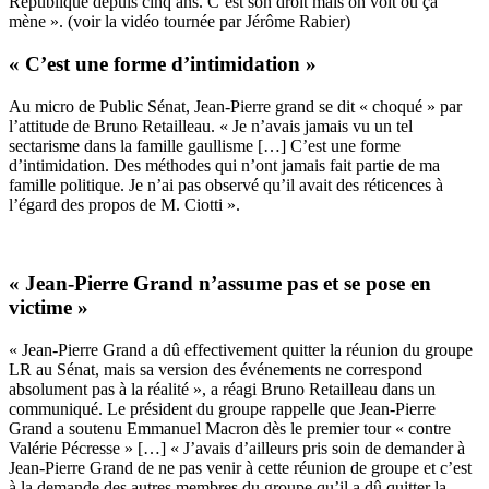
République depuis cinq ans. C’est son droit mais on voit où ça
mène ». (voir la vidéo tournée par Jérôme Rabier)
« C’est une forme d’intimidation »
Au micro de Public Sénat, Jean-Pierre grand se dit « choqué » par
l’attitude de Bruno Retailleau. « Je n’avais jamais vu un tel
sectarisme dans la famille gaullisme […] C’est une forme
d’intimidation. Des méthodes qui n’ont jamais fait partie de ma
famille politique. Je n’ai pas observé qu’il avait des réticences à
l’égard des propos de M. Ciotti ».
« Jean-Pierre Grand n’assume pas et se pose en
victime »
« Jean-Pierre Grand a dû effectivement quitter la réunion du groupe
LR au Sénat, mais sa version des événements ne correspond
absolument pas à la réalité », a réagi Bruno Retailleau dans un
communiqué. Le président du groupe rappelle que Jean-Pierre
Grand a soutenu Emmanuel Macron dès le premier tour « contre
Valérie Pécresse » […] « J’avais d’ailleurs pris soin de demander à
Jean-Pierre Grand de ne pas venir à cette réunion de groupe et c’est
à la demande des autres membres du groupe qu’il a dû quitter la