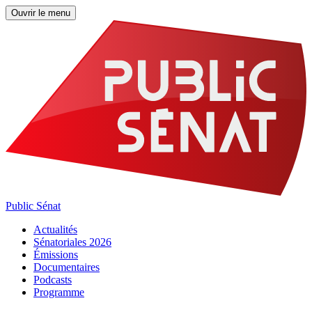
Ouvrir le menu
Public Sénat
Actualités
Sénatoriales 2026
Émissions
Documentaires
Podcasts
Programme