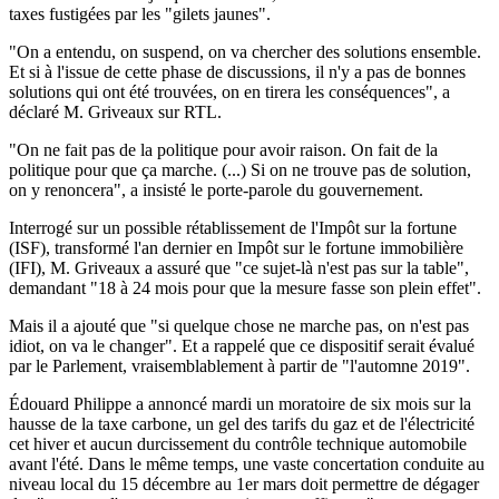
taxes fustigées par les "gilets jaunes".
"On a entendu, on suspend, on va chercher des solutions ensemble.
Et si à l'issue de cette phase de discussions, il n'y a pas de bonnes
solutions qui ont été trouvées, on en tirera les conséquences", a
déclaré M. Griveaux sur RTL.
"On ne fait pas de la politique pour avoir raison. On fait de la
politique pour que ça marche. (...) Si on ne trouve pas de solution,
on y renoncera", a insisté le porte-parole du gouvernement.
Interrogé sur un possible rétablissement de l'Impôt sur la fortune
(ISF), transformé l'an dernier en Impôt sur le fortune immobilière
(IFI), M. Griveaux a assuré que "ce sujet-là n'est pas sur la table",
demandant "18 à 24 mois pour que la mesure fasse son plein effet".
Mais il a ajouté que "si quelque chose ne marche pas, on n'est pas
idiot, on va le changer". Et a rappelé que ce dispositif serait évalué
par le Parlement, vraisemblablement à partir de "l'automne 2019".
Édouard Philippe a annoncé mardi un moratoire de six mois sur la
hausse de la taxe carbone, un gel des tarifs du gaz et de l'électricité
cet hiver et aucun durcissement du contrôle technique automobile
avant l'été. Dans le même temps, une vaste concertation conduite au
niveau local du 15 décembre au 1er mars doit permettre de dégager