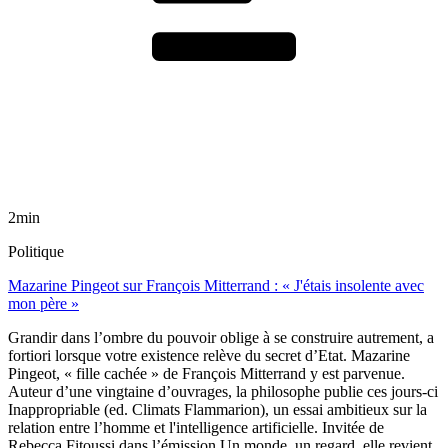
2min
Politique
Mazarine Pingeot sur François Mitterrand : « J'étais insolente avec
mon père »
Grandir dans l’ombre du pouvoir oblige à se construire autrement, a
fortiori lorsque votre existence relève du secret d’Etat. Mazarine
Pingeot, « fille cachée » de François Mitterrand y est parvenue.
Auteur d’une vingtaine d’ouvrages, la philosophe publie ces jours-ci
Inappropriable (ed. Climats Flammarion), un essai ambitieux sur la
relation entre l’homme et l'intelligence artificielle. Invitée de
Rebecca Fitoussi dans l’émission Un monde, un regard, elle revient