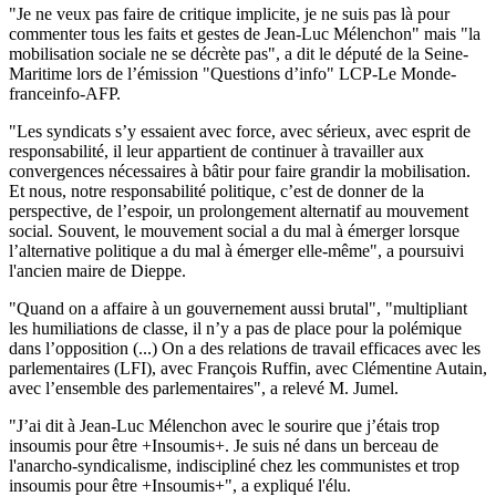
"Je ne veux pas faire de critique implicite, je ne suis pas là pour
commenter tous les faits et gestes de Jean-Luc Mélenchon" mais "la
mobilisation sociale ne se décrète pas", a dit le député de la Seine-
Maritime lors de l’émission "Questions d’info" LCP-Le Monde-
franceinfo-AFP.
"Les syndicats s’y essaient avec force, avec sérieux, avec esprit de
responsabilité, il leur appartient de continuer à travailler aux
convergences nécessaires à bâtir pour faire grandir la mobilisation.
Et nous, notre responsabilité politique, c’est de donner de la
perspective, de l’espoir, un prolongement alternatif au mouvement
social. Souvent, le mouvement social a du mal à émerger lorsque
l’alternative politique a du mal à émerger elle-même", a poursuivi
l'ancien maire de Dieppe.
"Quand on a affaire à un gouvernement aussi brutal", "multipliant
les humiliations de classe, il n’y a pas de place pour la polémique
dans l’opposition (...) On a des relations de travail efficaces avec les
parlementaires (LFI), avec François Ruffin, avec Clémentine Autain,
avec l’ensemble des parlementaires", a relevé M. Jumel.
"J’ai dit à Jean-Luc Mélenchon avec le sourire que j’étais trop
insoumis pour être +Insoumis+. Je suis né dans un berceau de
l'anarcho-syndicalisme, indiscipliné chez les communistes et trop
insoumis pour être +Insoumis+", a expliqué l'élu.