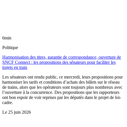
6min
Politique
Harmonisation des titres, garantie de correspondance, ouverture de
SNCF Connect : les propositions des sénateurs pour faciliter les
trajets en train
Les sénateurs ont rendu public, ce mercredi, leurs propositions pour
harmoniser les tarifs et conditions d’achats des billets sur le réseau
de trains, alors que les opérateurs sont toujours plus nombreux avec
l’ouverture à la concurrence. Des propositions que les rapporteurs
ont bon espoir de voir reprises par les députés dans le projet de loi-
cadre.
Le
25 juin 2026