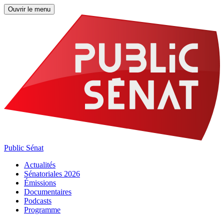
Ouvrir le menu
Public Sénat
Actualités
Sénatoriales 2026
Émissions
Documentaires
Podcasts
Programme