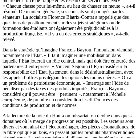
mettre leur force de frappe et les réseaux au service des PME.
« Chacun chasse pour lui-même, au lieu de chasser en meute », a-t-il
résumé. De manière générale, ses constats sont partagés par les
sénateurs. La socialiste Florence Blatrix-Contat a rappelé que des
questions de positionnement sur des sujets stratégiques ou de
formation des étudiants ont également été préjudiciables à la
production française. « Il y a eu des erreurs stratégiques », a-t-elle
relevé.
Dans la stratégie qu’imagine François Bayrou,
l’impulsion viendrait
notamment de l’Etat.
« Il faut imaginer une mobilisation dans
laquelle l’Etat jouerait un rôle central, mais qui doit être entourée des
partenaires d’entreprises. » Vincent Segouin (LR) a insisté sur la
responsabilité de l’Etat, justement, dans la désindustrialisation, avec
les appels d’offres privilégiant les options les moins chères. « On a
un problème de patriotisme économique. » Interrogé sur l’idée de
pénaliser par des taxes des produits importés, François Bayrou a
considéré qu’il pouvait être « pertinent », notamment à l’échelle
européenne, de prendre en considération les différences des
conditions de production et de normes.
A la lecture de la note du Haut-commissariat, on devine dans quels
domaines où la marge de progression est possible. Les secteurs sont
divers et vont ainsi de l’électroménager, des pièces aéronautiques, de
la fibre optique au bois, en passant par les produits pharmaceutiques
et médicaux. La crise sanitaire a d’ailleurs mis en lumière les risques