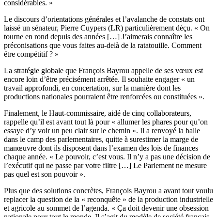
considérables. »
Le discours d’orientations générales et l’avalanche de constats ont
laissé un sénateur, Pierre Cuypers (LR) particulièrement déçu. « On
tourne en rond depuis des années […] J’aimerais connaître les
préconisations que vous faites au-delà de la ratatouille. Comment
être compétitif ? »
La stratégie globale que François Bayrou appelle de ses vœux est
encore loin d’être précisément arrêtée. Il souhaite engager « un
travail approfondi, en concertation, sur la manière dont les
productions nationales pourraient être renforcées ou constituées ».
Finalement, le Haut-commissaire, aidé de cinq collaborateurs,
rappelle qu’il est avant tout là pour « allumer les phares pour qu’on
essaye d’y voir un peu clair sur le chemin ». Il a renvoyé la balle
dans le camp des parlementaires, quitte à surestimer la marge de
manœuvre dont ils disposent dans l’examen des lois de finances
chaque année. « Le pouvoir, c’est vous. Il n’y a pas une décision de
l’exécutif qui ne passe par votre filtre […] Le Parlement ne mesure
pas quel est son pouvoir ».
Plus que des solutions concrètes, François Bayrou a avant tout voulu
replacer la question de la « reconquête » de la production industrielle
et agricole au sommet de l’agenda. « Ça doit devenir une obsession
nationale pour tout le monde. Il s’agit du modèle de société français