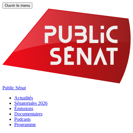
Ouvrir le menu
Public Sénat
Actualités
Sénatoriales 2026
Émissions
Documentaires
Podcasts
Programme