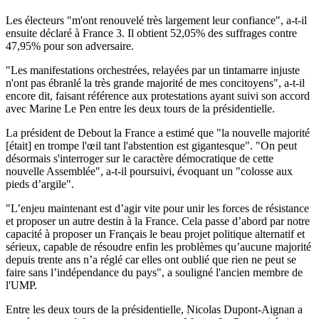
Les électeurs "m'ont renouvelé très largement leur confiance", a-t-il
ensuite déclaré à France 3. Il obtient 52,05% des suffrages contre
47,95% pour son adversaire.
"Les manifestations orchestrées, relayées par un tintamarre injuste
n'ont pas ébranlé la très grande majorité de mes concitoyens", a-t-il
encore dit, faisant référence aux protestations ayant suivi son accord
avec Marine Le Pen entre les deux tours de la présidentielle.
La président de Debout la France a estimé que "la nouvelle majorité
[était] en trompe l'œil tant l'abstention est gigantesque". "On peut
désormais s'interroger sur le caractère démocratique de cette
nouvelle Assemblée", a-t-il poursuivi, évoquant un "colosse aux
pieds d’argile".
"L’enjeu maintenant est d’agir vite pour unir les forces de résistance
et proposer un autre destin à la France. Cela passe d’abord par notre
capacité à proposer un Français le beau projet politique alternatif et
sérieux, capable de résoudre enfin les problèmes qu’aucune majorité
depuis trente ans n’a réglé car elles ont oublié que rien ne peut se
faire sans l’indépendance du pays", a souligné l'ancien membre de
l'UMP.
Entre les deux tours de la présidentielle, Nicolas Dupont-Aignan a