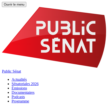
Ouvrir le menu
Public Sénat
Actualités
Sénatoriales 2026
Émissions
Documentaires
Podcasts
Programme