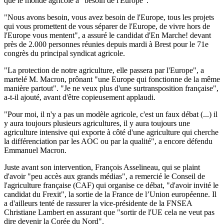
que le monde agricole a "besoin de l'Europe".
"Nous avons besoin, vous avez besoin de l'Europe, tous les projets
qui vous promettent de vous séparer de l'Europe, de vivre hors de
l'Europe vous mentent", a assuré le candidat d'En Marche! devant
près de 2.000 personnes réunies depuis mardi à Brest pour le 71e
congrès du principal syndicat agricole.
"La protection de notre agriculture, elle passera par l'Europe", a
martelé M. Macron, prônant "une Europe qui fonctionne de la même
manière partout". "Je ne veux plus d'une surtransposition française",
a-t-il ajouté, avant d'être copieusement applaudi.
"Pour moi, il n'y a pas un modèle agricole, c'est un faux débat (...) il
y aura toujours plusieurs agricultures, il y aura toujours une
agriculture intensive qui exporte à côté d'une agriculture qui cherche
la différenciation par les AOC ou par la qualité", a encore défendu
Emmanuel Macron.
Juste avant son intervention, François Asselineau, qui se plaint
d'avoir "peu accès aux grands médias", a remercié le Conseil de
l'agriculture française (CAF) qui organise ce débat, "d'avoir invité le
candidat du Frexit", la sortie de la France de l’Union européenne. Il
a d'ailleurs tenté de rassurer la vice-présidente de la FNSEA
Christiane Lambert en assurant que "sortir de l'UE cela ne veut pas
dire devenir la Corée du Nord".