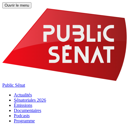
Ouvrir le menu
Public Sénat
Actualités
Sénatoriales 2026
Émissions
Documentaires
Podcasts
Programme