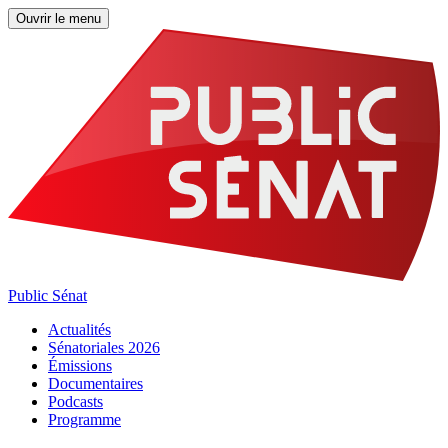
Ouvrir le menu
Public Sénat
Actualités
Sénatoriales 2026
Émissions
Documentaires
Podcasts
Programme