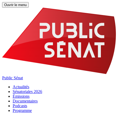
Ouvrir le menu
Public Sénat
Actualités
Sénatoriales 2026
Émissions
Documentaires
Podcasts
Programme