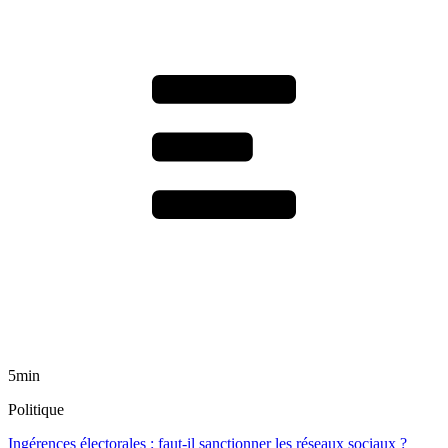
5min
Politique
Ingérences électorales : faut-il sanctionner les réseaux sociaux ?