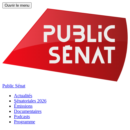
Ouvrir le menu
Public Sénat
Actualités
Sénatoriales 2026
Émissions
Documentaires
Podcasts
Programme