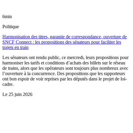
6min
Politique
Harmonisation des titres, garantie de correspondance, ouverture de
SNCF Connect : les propositions des sénateurs pour faciliter les
trajets en train
Les sénateurs ont rendu public, ce mercredi, leurs propositions pour
harmoniser les tarifs et conditions d’achats des billets sur le réseau
de trains, alors que les opérateurs sont toujours plus nombreux avec
l’ouverture à la concurrence. Des propositions que les rapporteurs
ont bon espoir de voir reprises par les députés dans le projet de loi-
cadre.
Le
25 juin 2026