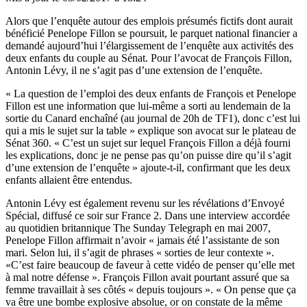
Alors que l’enquête autour des emplois présumés fictifs dont aurait
bénéficié Penelope Fillon se poursuit, le parquet national financier a
demandé aujourd’hui l’élargissement de l’enquête aux activités des
deux enfants du couple au Sénat. Pour l’avocat de François Fillon,
Antonin Lévy, il ne s’agit pas d’une extension de l’enquête.
« La question de l’emploi des deux enfants de François et Penelope
Fillon est une information que lui-même a sorti au lendemain de la
sortie du Canard enchaîné (au journal de 20h de TF1), donc c’est lui
qui a mis le sujet sur la table » explique son avocat sur le plateau de
Sénat 360. « C’est un sujet sur lequel François Fillon a déjà fourni
les explications, donc je ne pense pas qu’on puisse dire qu’il s’agit
d’une extension de l’enquête » ajoute-t-il, confirmant que les deux
enfants allaient être entendus.
Antonin Lévy est également revenu sur les révélations d’Envoyé
Spécial, diffusé ce soir sur France 2. Dans une interview accordée
au quotidien britannique The Sunday Telegraph en mai 2007,
Penelope Fillon affirmait n’avoir « jamais été l’assistante de son
mari. Selon lui, il s’agit de phrases « sorties de leur contexte ».
«C’est faire beaucoup de faveur à cette vidéo de penser qu’elle met
à mal notre défense ». François Fillon avait pourtant assuré que sa
femme travaillait à ses côtés « depuis toujours ». « On pense que ça
va être une bombe explosive absolue, or on constate de la même