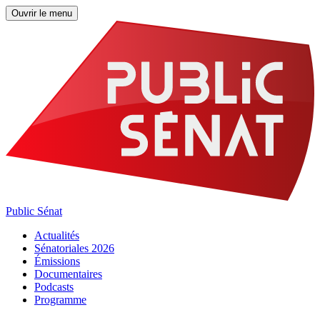
Ouvrir le menu
Public Sénat
Actualités
Sénatoriales 2026
Émissions
Documentaires
Podcasts
Programme