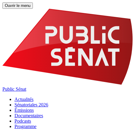
Ouvrir le menu
Public Sénat
Actualités
Sénatoriales 2026
Émissions
Documentaires
Podcasts
Programme