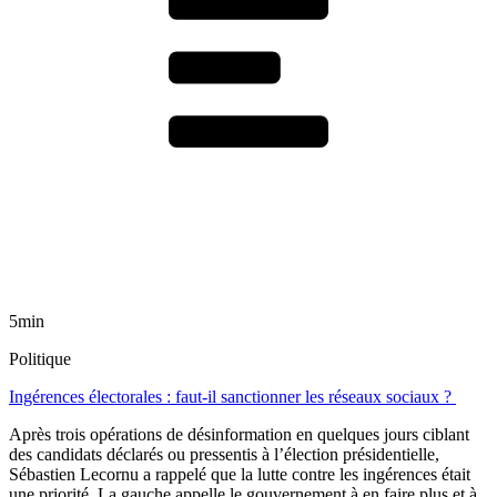
5min
Politique
Ingérences électorales : faut-il sanctionner les réseaux sociaux ?
Après trois opérations de désinformation en quelques jours ciblant
des candidats déclarés ou pressentis à l’élection présidentielle,
Sébastien Lecornu a rappelé que la lutte contre les ingérences était
une priorité. La gauche appelle le gouvernement à en faire plus et à