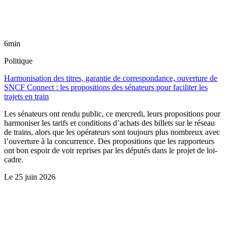
6min
Politique
Harmonisation des titres, garantie de correspondance, ouverture de
SNCF Connect : les propositions des sénateurs pour faciliter les
trajets en train
Les sénateurs ont rendu public, ce mercredi, leurs propositions pour
harmoniser les tarifs et conditions d’achats des billets sur le réseau
de trains, alors que les opérateurs sont toujours plus nombreux avec
l’ouverture à la concurrence. Des propositions que les rapporteurs
ont bon espoir de voir reprises par les députés dans le projet de loi-
cadre.
Le
25 juin 2026