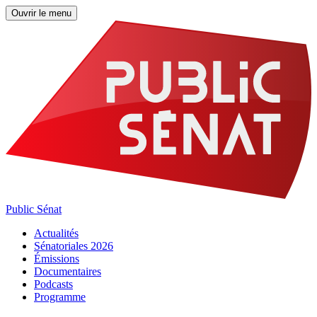
Ouvrir le menu
Public Sénat
Actualités
Sénatoriales 2026
Émissions
Documentaires
Podcasts
Programme