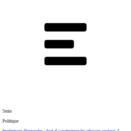
5min
Politique
Ingérences électorales : faut-il sanctionner les réseaux sociaux ?