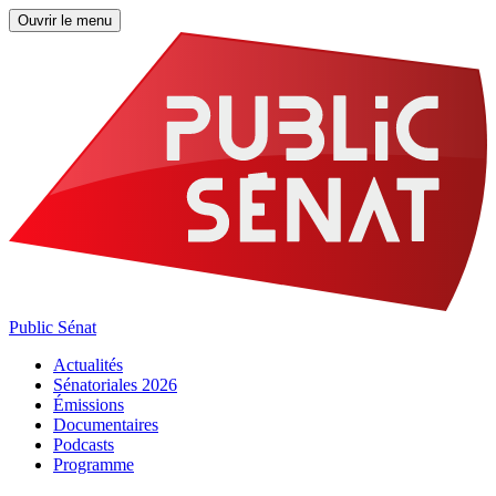
Ouvrir le menu
Public Sénat
Actualités
Sénatoriales 2026
Émissions
Documentaires
Podcasts
Programme