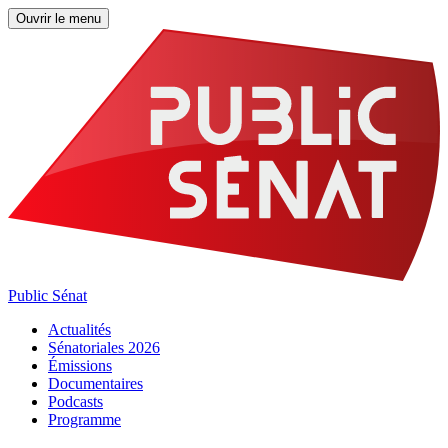
Ouvrir le menu
Public Sénat
Actualités
Sénatoriales 2026
Émissions
Documentaires
Podcasts
Programme