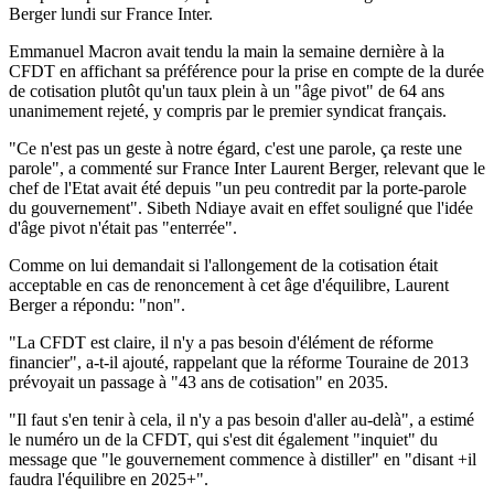
Berger lundi sur France Inter.
Emmanuel Macron avait tendu la main la semaine dernière à la
CFDT en affichant sa préférence pour la prise en compte de la durée
de cotisation plutôt qu'un taux plein à un "âge pivot" de 64 ans
unanimement rejeté, y compris par le premier syndicat français.
"Ce n'est pas un geste à notre égard, c'est une parole, ça reste une
parole", a commenté sur France Inter Laurent Berger, relevant que le
chef de l'Etat avait été depuis "un peu contredit par la porte-parole
du gouvernement". Sibeth Ndiaye avait en effet souligné que l'idée
d'âge pivot n'était pas "enterrée".
Comme on lui demandait si l'allongement de la cotisation était
acceptable en cas de renoncement à cet âge d'équilibre, Laurent
Berger a répondu: "non".
"La CFDT est claire, il n'y a pas besoin d'élément de réforme
financier", a-t-il ajouté, rappelant que la réforme Touraine de 2013
prévoyait un passage à "43 ans de cotisation" en 2035.
"Il faut s'en tenir à cela, il n'y a pas besoin d'aller au-delà", a estimé
le numéro un de la CFDT, qui s'est dit également "inquiet" du
message que "le gouvernement commence à distiller" en "disant +il
faudra l'équilibre en 2025+".