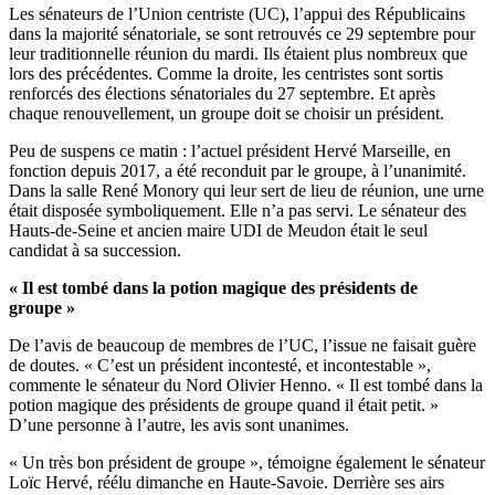
Les sénateurs de l’Union centriste (UC), l’appui des Républicains
dans la majorité sénatoriale, se sont retrouvés ce 29 septembre pour
leur traditionnelle réunion du mardi. Ils étaient plus nombreux que
lors des précédentes. Comme la droite, les centristes sont sortis
renforcés des élections sénatoriales du 27 septembre. Et après
chaque renouvellement, un groupe doit se choisir un président.
Peu de suspens ce matin : l’actuel président Hervé Marseille, en
fonction
depuis 2017
, a été reconduit par le groupe, à l’unanimité.
Dans la salle René Monory qui leur sert de lieu de réunion, une urne
était disposée symboliquement. Elle n’a pas servi. Le sénateur des
Hauts-de-Seine et ancien maire UDI de Meudon était le seul
candidat à sa succession.
« Il est tombé dans la potion magique des présidents de
groupe »
De l’avis de beaucoup de membres de l’UC, l’issue ne faisait guère
de doutes. « C’est un président incontesté, et incontestable »,
commente le sénateur du Nord Olivier Henno. « Il est tombé dans la
potion magique des présidents de groupe quand il était petit. »
D’une personne à l’autre, les avis sont unanimes.
« Un très bon président de groupe », témoigne également le sénateur
Loïc Hervé, réélu dimanche en Haute-Savoie. Derrière ses airs