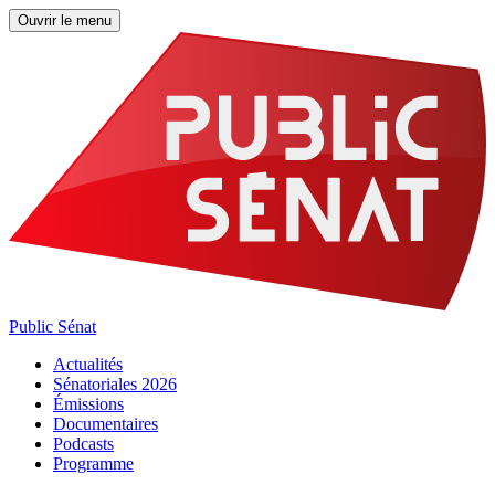
Ouvrir le menu
Public Sénat
Actualités
Sénatoriales 2026
Émissions
Documentaires
Podcasts
Programme