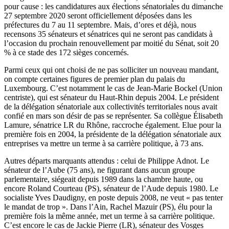
pour cause : les candidatures aux élections sénatoriales du dimanche
27 septembre 2020 seront officiellement déposées dans les
préfectures du 7 au 11 septembre. Mais, d’ores et déjà, nous
recensons 35 sénateurs et sénatrices qui ne seront pas candidats à
l’occasion du prochain renouvellement par moitié du Sénat, soit 20
% à ce stade des 172 sièges concernés.
Parmi ceux qui ont choisi de ne pas solliciter un nouveau mandant,
on compte certaines figures de premier plan du palais du
Luxembourg. C’est notamment le cas de Jean-Marie Bockel (Union
centriste), qui est sénateur du Haut-Rhin depuis 2004. Le président
de la délégation sénatoriale aux collectivités territoriales
nous avait
confié en mars
son désir de pas se représenter. Sa collègue Élisabeth
Lamure, sénatrice LR du Rhône, raccroche également. Elue pour la
première fois en 2004, la présidente de la délégation sénatoriale aux
entreprises
va mettre un terme à sa carrière politique
, à 73 ans.
Autres départs marquants attendus : celui de Philippe Adnot. Le
sénateur de l’Aube (75 ans), ne figurant dans aucun groupe
parlementaire, siégeait depuis 1989 dans la chambre haute, ou
encore Roland Courteau (PS), sénateur de l’Aude depuis 1980. Le
socialiste Yves Daudigny, en poste depuis 2008, ne veut « pas tenter
le mandat de trop ». Dans l’Ain, Rachel Mazuir (PS), élu pour la
première fois la même année, met un terme à sa carrière politique.
C’est encore le cas de Jackie Pierre (LR), sénateur des Vosges