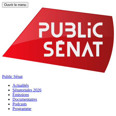
Ouvrir le menu
Public Sénat
Actualités
Sénatoriales 2026
Émissions
Documentaires
Podcasts
Programme