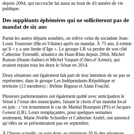
depuis 2004, qui raccroche lui aussi au bout de 43 années de vie
publique.
Des suppléants éphémères qui ne solliciteront pas de
mandat de six ans
Parmi les autres départs notables, on relève celui du socialiste Jean-
Louis Tourenne (Ille-et-Vilaine) après un mandat. À 75 ans, il estime
qu’il « y a une limite d’âge ». Le groupe LR va perdre de son côté
Catherine Troendlé, sénatrice du Haut-Rhin depuis 2004, Michel
Raison (Haute-Saône) et Michel Vaspart (Côtes-d’Armor), qui
avaient rejoint tous les deux le Sénat en 2014.
Deux sénateurs ont également fait part de leur intention de ne pas se
représenter, dans le groupe Les Indépendants-République et
territoire (13 membres) : Jérôme Bignon et Alain Fouché.
Plusieurs parlementaires ont également quitté avec anticipation le
Sénat à l’issue des municipales, faisant le choix d’un mandat local
en juin : c’est notamment le cas de Martial Bourquin (PS) et Jacques
Genest (LR). Leurs remplaçantes, pour quelques semaines
seulement, Marie-Noëlle Schoeller et Catherine André, ont annoncé
qu’elles ne se présenteraient pas en septembre.
À l’heure actuelle, ce sont donc au minimum 20 % des sénateurs