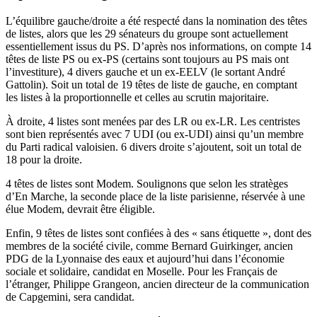
L’équilibre gauche/droite a été respecté dans la nomination des têtes
de listes, alors que les 29 sénateurs du groupe sont actuellement
essentiellement issus du PS. D’après nos informations, on compte 14
têtes de liste PS ou ex-PS (certains sont toujours au PS mais ont
l’investiture), 4 divers gauche et un ex-EELV (le sortant André
Gattolin). Soit un total de 19 têtes de liste de gauche, en comptant
les listes à la proportionnelle et celles au scrutin majoritaire.
À droite, 4 listes sont menées par des LR ou ex-LR. Les centristes
sont bien représentés avec 7 UDI (ou ex-UDI) ainsi qu’un membre
du Parti radical valoisien. 6 divers droite s’ajoutent, soit un total de
18 pour la droite.
4 têtes de listes sont Modem. Soulignons que selon les stratèges
d’En Marche, la seconde place de la liste parisienne, réservée à une
élue Modem, devrait être éligible.
Enfin, 9 têtes de listes sont confiées à des « sans étiquette », dont des
membres de la société civile, comme Bernard Guirkinger, ancien
PDG de la Lyonnaise des eaux et aujourd’hui dans l’économie
sociale et solidaire, candidat en Moselle. Pour les Français de
l’étranger, Philippe Grangeon, ancien directeur de la communication
de Capgemini, sera candidat.