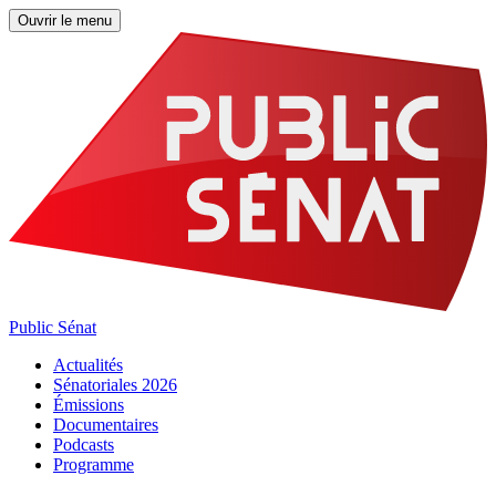
Ouvrir le menu
Public Sénat
Actualités
Sénatoriales 2026
Émissions
Documentaires
Podcasts
Programme