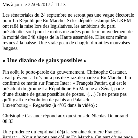
Mis à jour le
22/09/2017 à 11:13
Les sénatoriales du 24 septembre ne seront pas une vague électorale
pour La République En Marche. Si les députés estampillés LREM
ont raflé la mise lors des législatives, les ambitions du parti
présidentiel sont pour le moins mesurées pour le renouvellement de
la moitié des 348 sièges de la Haute assemblée. Elles sont même
revues à la baisse. Une vraie peau de chagrin diront les mauvaises
langues.
« Une dizaine de gains possibles »
Fin août, le porte-parole du gouvernement, Christophe Castaner,
avait prévenu : il n’y aura pas de « raz-de-marée » En Marche. Il a
confirmé ce matin sur France Inter : « François Patriat, qui est le
président du groupe La République En Marche au Sénat, parle
d’une dizaine de gains possibles de postes. (…) Je ne pense pas
qu’il y ait de révolution de palais au Palais du
Luxembourg ».Regardez (à 4’05 dans la vidéo) :
Christophe Castaner répond aux questions de Nicolas Demorand
08:33
Une prudence qu’exprimait déjà la semaine dernière François
Patriat : « Nous n’avons pas d’élus En Marche. On part d’une page