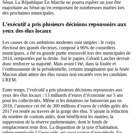
Sénat. La République En Marche ne pourra espérer un jour être
majoritaire au Sénat qu’en remportant de nombreuses mairies lors
des prochaines municipales.
L’exécutif a pris plusieurs décisions repoussoirs aux
yeux des élus locaux
Les causes de ces ambitions modestes sont simples : le corps
électoral des grands électeurs, composé à 96% de conseillers
municipaux, a été en grande partie renouvelé lors des municipales de
2014, remportées par la droite. Sur le papier, Gérard Larcher devrait
donc renforcer sa majorité. Mais avant l’été, dans la foulée et
l’enthousiasme de la présidentielle, certains imaginaient que la fusée
Macron allait attirer des élus ruraux non encartés vers les candidats
LREM.
Entre temps, l’exécutif a pris plusieurs décisions repoussoirs aux
yeux des élus locaux : 13 milliards d’euros d’économie sur 5 ans
pour les collectivités. Même si les dotations ne baisseront pas en
2018, l’annonce cet été de 300 millions d’euros de crédits gelés dès
2017 est restée au travers de la gorge des élus. S’ajoute la réduction
du nombre de contrats aidés, dont bénéficient les mairies, la
suppression de la réserve parlementaire, dont le fonds de
remplacement reste flou. La disparition de la taxe d’habitation,
même remplacée à l’euro près, est aussi source d’inquiétude. En