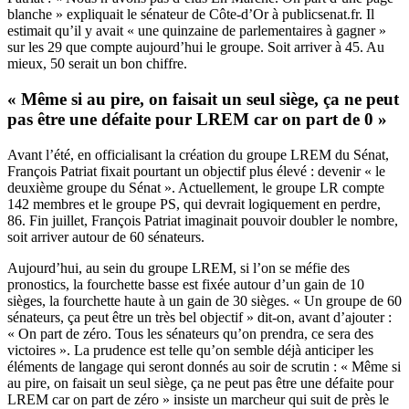
blanche » expliquait le sénateur de Côte-d’Or à publicsenat.fr. Il
estimait qu’il y avait « une quinzaine de parlementaires à gagner »
sur les 29 que compte aujourd’hui le groupe. Soit arriver à 45. Au
mieux, 50 serait un bon chiffre.
« Même si au pire, on faisait un seul siège, ça ne peut
pas être une défaite pour LREM car on part de 0 »
Avant l’été,
en officialisant la création du groupe
LREM du Sénat,
François Patriat fixait pourtant un objectif plus élevé : devenir « le
deuxième groupe du Sénat ». Actuellement, le groupe LR compte
142 membres et le groupe PS, qui devrait logiquement en perdre,
86. Fin juillet, François Patriat imaginait pouvoir
doubler le nombre
,
soit arriver autour de 60 sénateurs.
Aujourd’hui, au sein du groupe LREM, si l’on se méfie des
pronostics, la fourchette basse est fixée autour d’un gain de 10
sièges, la fourchette haute à un gain de 30 sièges. « Un groupe de 60
sénateurs, ça peut être un très bel objectif » dit-on, avant d’ajouter :
« On part de zéro. Tous les sénateurs qu’on prendra, ce sera des
victoires ». La prudence est telle qu’on semble déjà anticiper les
éléments de langage qui seront donnés au soir de scrutin : « Même si
au pire, on faisait un seul siège, ça ne peut pas être une défaite pour
LREM car on part de zéro » insiste un marcheur qui suit de près le