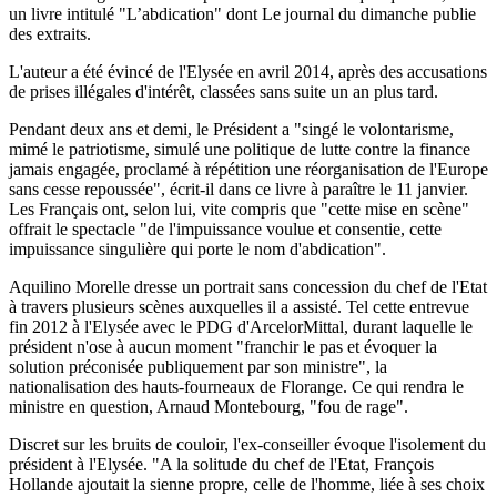
un livre intitulé "L’abdication" dont Le journal du dimanche publie
des extraits.
L'auteur a été évincé de l'Elysée en avril 2014, après des accusations
de prises illégales d'intérêt, classées sans suite un an plus tard.
Pendant deux ans et demi, le Président a "singé le volontarisme,
mimé le patriotisme, simulé une politique de lutte contre la finance
jamais engagée, proclamé à répétition une réorganisation de l'Europe
sans cesse repoussée", écrit-il dans ce livre à paraître le 11 janvier.
Les Français ont, selon lui, vite compris que "cette mise en scène"
offrait le spectacle "de l'impuissance voulue et consentie, cette
impuissance singulière qui porte le nom d'abdication".
Aquilino Morelle dresse un portrait sans concession du chef de l'Etat
à travers plusieurs scènes auxquelles il a assisté. Tel cette entrevue
fin 2012 à l'Elysée avec le PDG d'ArcelorMittal, durant laquelle le
président n'ose à aucun moment "franchir le pas et évoquer la
solution préconisée publiquement par son ministre", la
nationalisation des hauts-fourneaux de Florange. Ce qui rendra le
ministre en question, Arnaud Montebourg, "fou de rage".
Discret sur les bruits de couloir, l'ex-conseiller évoque l'isolement du
président à l'Elysée. "A la solitude du chef de l'Etat, François
Hollande ajoutait la sienne propre, celle de l'homme, liée à ses choix