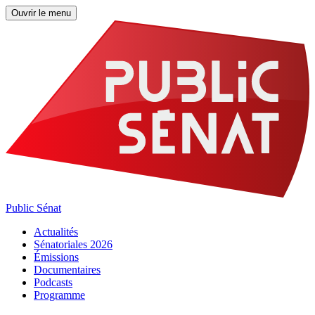
Ouvrir le menu
Public Sénat
Actualités
Sénatoriales 2026
Émissions
Documentaires
Podcasts
Programme