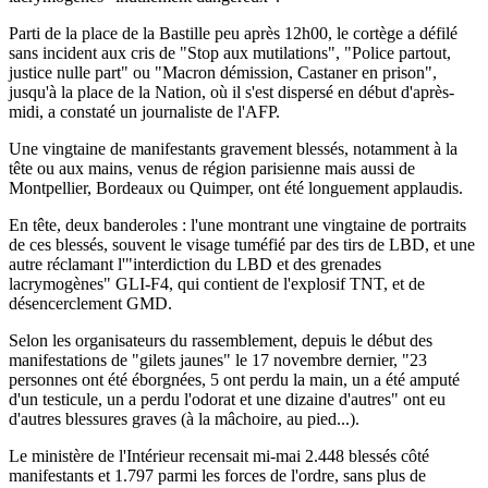
Parti de la place de la Bastille peu après 12h00, le cortège a défilé
sans incident aux cris de "Stop aux mutilations", "Police partout,
justice nulle part" ou "Macron démission, Castaner en prison",
jusqu'à la place de la Nation, où il s'est dispersé en début d'après-
midi, a constaté un journaliste de l'AFP.
Une vingtaine de manifestants gravement blessés, notamment à la
tête ou aux mains, venus de région parisienne mais aussi de
Montpellier, Bordeaux ou Quimper, ont été longuement applaudis.
En tête, deux banderoles : l'une montrant une vingtaine de portraits
de ces blessés, souvent le visage tuméfié par des tirs de LBD, et une
autre réclamant l'"interdiction du LBD et des grenades
lacrymogènes" GLI-F4, qui contient de l'explosif TNT, et de
désencerclement GMD.
Selon les organisateurs du rassemblement, depuis le début des
manifestations de "gilets jaunes" le 17 novembre dernier, "23
personnes ont été éborgnées, 5 ont perdu la main, un a été amputé
d'un testicule, un a perdu l'odorat et une dizaine d'autres" ont eu
d'autres blessures graves (à la mâchoire, au pied...).
Le ministère de l'Intérieur recensait mi-mai 2.448 blessés côté
manifestants et 1.797 parmi les forces de l'ordre, sans plus de