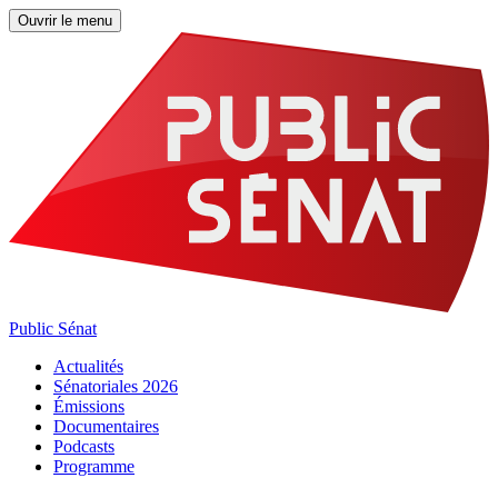
Ouvrir le menu
Public Sénat
Actualités
Sénatoriales 2026
Émissions
Documentaires
Podcasts
Programme