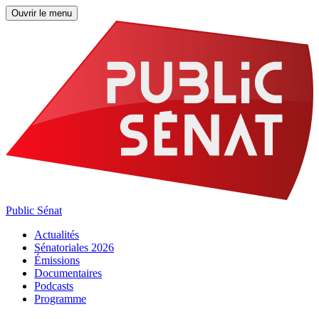
Ouvrir le menu
Public Sénat
Actualités
Sénatoriales 2026
Émissions
Documentaires
Podcasts
Programme