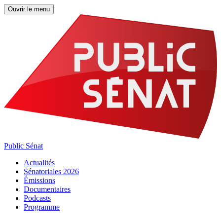
Ouvrir le menu
Public Sénat
Actualités
Sénatoriales 2026
Émissions
Documentaires
Podcasts
Programme