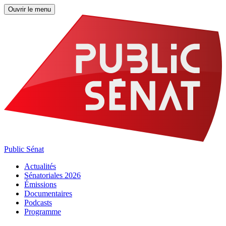
Ouvrir le menu
Public Sénat
Actualités
Sénatoriales 2026
Émissions
Documentaires
Podcasts
Programme