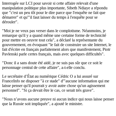
Interrogée sur LCI pour savoir si cette affaire relevait d'une
manipulation politique plus importante, Sibeth Ndiaye a répondu
que "c'est un peu tôt pour le dire parce que l'enquête ne fait que
démarrer" et qu'"il faut laisser du temps à l'enquête pour se
dérouler".
"Moi je ne veux pas verser dans le complotisme. Néanmoins, je
remarque qu'il y a quand même une certaine forme de technicité
pour mettre en oeuvre tout cela", a déclaré la représentante du
gouvernement, en évoquant "le fait de construire un site Internet, le
fait d'écrire en français parfaitement alors que manifestement, Piotr
Pavlenski parle certes français, mais avec quelques difficultés".
"Donc il a sans doute été aidé, je ne suis pas sûr que ce soit le
personnage central de cette affaire", a-t-elle conclu.
Le secrétaire d’État au numérique Cédric O a lui assuré sur
FranceInfo ne disposer "à ce stade" d'"aucune information qui me
laisse penser qu'il pourrait y avoir autre chose qu'un agissement
personnel". "Si ça devait être le cas, ce serait très grave".
"Nous n’avons aucune preuve ni aucun indice qui nous laisse penser
que la Russie soit impliquée", a ajouté le ministre.