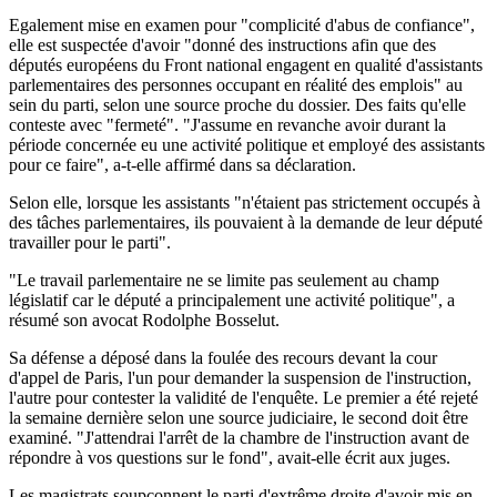
Egalement mise en examen pour "complicité d'abus de confiance",
elle est suspectée d'avoir "donné des instructions afin que des
députés européens du Front national engagent en qualité d'assistants
parlementaires des personnes occupant en réalité des emplois" au
sein du parti, selon une source proche du dossier. Des faits qu'elle
conteste avec "fermeté". "J'assume en revanche avoir durant la
période concernée eu une activité politique et employé des assistants
pour ce faire", a-t-elle affirmé dans sa déclaration.
Selon elle, lorsque les assistants "n'étaient pas strictement occupés à
des tâches parlementaires, ils pouvaient à la demande de leur député
travailler pour le parti".
"Le travail parlementaire ne se limite pas seulement au champ
législatif car le député a principalement une activité politique", a
résumé son avocat Rodolphe Bosselut.
Sa défense a déposé dans la foulée des recours devant la cour
d'appel de Paris, l'un pour demander la suspension de l'instruction,
l'autre pour contester la validité de l'enquête. Le premier a été rejeté
la semaine dernière selon une source judiciaire, le second doit être
examiné. "J'attendrai l'arrêt de la chambre de l'instruction avant de
répondre à vos questions sur le fond", avait-elle écrit aux juges.
Les magistrats soupçonnent le parti d'extrême droite d'avoir mis en