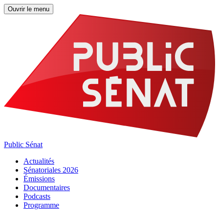
Ouvrir le menu
Public Sénat
Actualités
Sénatoriales 2026
Émissions
Documentaires
Podcasts
Programme