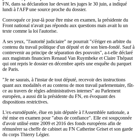
FN, dans sa déclaration lue devant les juges le 30 juin, a indiqué
lundi à l'AFP une source proche du dossier.
Convoquée ce jour-là pour être mise en examen, la présidente du
Front national n'avait pas répondu aux questions mais avait lu un
texte comme la loi l'autorise.
A ses yeux, "l'autorité judiciaire" ne pourrait "s'ériger en arbitre du
contenu du travail politique d'un député et de son bien-fondé. Sauf à
contrevenir au principe de séparation des pouvoirs", a-t-elle déclaré
aux magistrats financiers Renaud Van Ruymbeke et Claire Thépaut
qui ont repris le dossier en décembre après une enquête du parquet
de Paris.
"Je ne saurais, à l'instar de tout député, recevoir des instructions
quant aux modalités et au contenu de mon travail parlementaire, fût-
ce au travers de règles administratives internes" au Parlement
européen, a aussi dit la présidente du FN, en évoquant des
dispositions restrictives.
L'ex-eurodéputée, élue en juin députée à l'Assemblée nationale, a
été mise en examen pour "abus de confiance". Elle est soupçonnée
d'avoir utilisé entre 2009 et 2016 des fonds européens afin de
rémunérer sa cheffe de cabinet au FN Catherine Griset et son garde
du corps Thierry Légier.