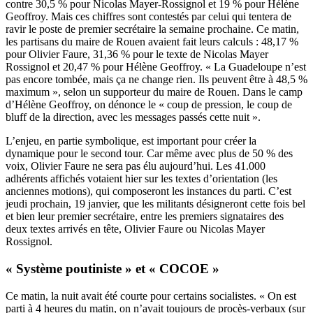
contre 30,5 % pour Nicolas Mayer-Rossignol et 19 % pour Hélène
Geoffroy. Mais ces chiffres sont contestés par celui qui tentera de
ravir le poste de premier secrétaire la semaine prochaine. Ce matin,
les partisans du maire de Rouen avaient fait leurs calculs : 48,17 %
pour Olivier Faure, 31,36 % pour le texte de Nicolas Mayer
Rossignol et 20,47 % pour Hélène Geoffroy. « La Guadeloupe n’est
pas encore tombée, mais ça ne change rien. Ils peuvent être à 48,5 %
maximum », selon un supporteur du maire de Rouen. Dans le camp
d’Hélène Geoffroy, on dénonce le « coup de pression, le coup de
bluff de la direction, avec les messages passés cette nuit ».
L’enjeu, en partie symbolique, est important pour créer la
dynamique pour le second tour. Car même avec plus de 50 % des
voix, Olivier Faure ne sera pas élu aujourd’hui. Les 41.000
adhérents affichés votaient hier sur les textes d’orientation (les
anciennes motions), qui composeront les instances du parti. C’est
jeudi prochain, 19 janvier, que les militants désigneront cette fois bel
et bien leur premier secrétaire, entre les premiers signataires des
deux textes arrivés en tête, Olivier Faure ou Nicolas Mayer
Rossignol.
« Système poutiniste » et « COCOE »
Ce matin, la nuit avait été courte pour certains socialistes. « On est
parti à 4 heures du matin, on n’avait toujours de procès-verbaux (sur