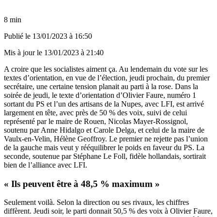
8 min
Publié le
13/01/2023 à 16:50
Mis à jour le
13/01/2023 à 21:40
A croire que les socialistes aiment ça. Au lendemain du vote sur les
textes d’orientation, en vue de l’élection, jeudi prochain, du premier
secrétaire, une certaine tension planait au parti à la rose. Dans la
soirée de jeudi, le texte d’orientation d’Olivier Faure, numéro 1
sortant du PS et l’un des artisans de la Nupes, avec LFI, est arrivé
largement en tête, avec près de 50 % des voix, suivi de celui
représenté par le maire de Rouen, Nicolas Mayer-Rossignol,
soutenu par Anne Hidalgo et Carole Delga, et celui de la maire de
Vaulx-en-Velin, Hélène Geoffroy. Le premier ne rejette pas l’union
de la gauche mais veut y rééquilibrer le poids en faveur du PS. La
seconde,
soutenue par Stéphane Le Foll
, fidèle hollandais, sortirait
bien de l’alliance avec LFI.
« Ils peuvent être à 48,5 % maximum »
Seulement voilà. Selon la direction ou ses rivaux, les chiffres
diffèrent. Jeudi soir, le parti donnait 50,5 % des voix à Olivier Faure,