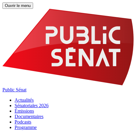
Ouvrir le menu
Public Sénat
Actualités
Sénatoriales 2026
Émissions
Documentaires
Podcasts
Programme