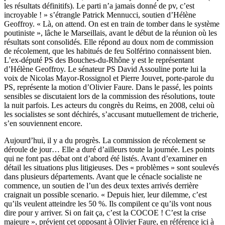
les résultats définitifs). Le parti n’a jamais donné de pv, c’est
incroyable ! » s’étrangle Patrick Mennucci, soutien d’Hélène
Geoffroy. « Là, on attend. On est en train de tomber dans le système
poutiniste », lâche le Marseillais, avant le début de la réunion où les
résultats sont consolidés. Elle répond au doux nom de commission
de récolement, que les habitués de feu Solférino connaissent bien.
L’ex-député PS des Bouches-du-Rhône y est le représentant
d’Hélène Geoffroy. Le sénateur PS David Assouline porte lui la
voix de Nicolas Mayor-Rossignol et Pierre Jouvet, porte-parole du
PS, représente la motion d’Olivier Faure. Dans le passé, les points
sensibles se discutaient lors de la commission des résolutions, toute
la nuit parfois. Les acteurs du congrès du Reims, en 2008, celui où
les socialistes se sont déchirés, s’accusant mutuellement de tricherie,
s’en souviennent encore.
Aujourd’hui, il y a du progrès. La commission de récolement se
déroule de jour… Elle a duré d’ailleurs toute la journée. Les points
qui ne font pas débat ont d’abord été listés. Avant d’examiner en
détail les situations plus litigieuses. Des « problèmes » sont soulevés
dans plusieurs départements. Avant que le cénacle socialiste ne
commence, un soutien de l’un des deux textes arrivés derrière
craignait un possible scenario. « Depuis hier, leur dilemme, c’est
qu’ils veulent atteindre les 50 %. Ils compilent ce qu’ils vont nous
dire pour y arriver. Si on fait ça, c’est la COCOE ! C’est la crise
majeure », prévient cet opposant à Olivier Faure, en référence ici à