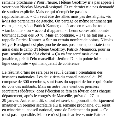
semaine prochaine ? Pour l’heure, Hélène Geoffroy n’a pas appelé à
voter pour Nicolas Mayer-Rossignol. Et ce dernier n’a pas demandé
de soutien explicite. Mais ce qui n’empêche pas des
rapprochements. « On veut être des alliés mais pas des alignés, vis-
à-vis des partenaires de gauche. On partage ce même sentiment qui
est majeur », selon Patrick Kanner, qui écarte en revanche toute
« tambouille » ou « accord d’appareil ». Leurs scores additionnés
tournent autour des 50 %. Mais en politique, « 1+1 ne fait pas 2 »,
rappelle Patrick Kanner. « Sur un certain nombre de points, Nicolas
Mayer Rossignol est plus proche de nos positions », constate-t-on
aussi dans le camp d’Hélène Geoffroy. Patrick Mennucci, pour sa
part, semble avoir déjà choisi. « Ça va être serré mais c’est
jouable », prédit l’élu marseillais. Jérôme Durain pointe lui « une
ligne composite » qui manquerait de cohérence.
Le résultat d’hier ne sera pas le seul à définir l’orientation des
instances nationales. Les deux tiers du conseil national du PS,
composé de 300 membres, sont issus du rapport de force qui résulte
du vote des militants. Mais un autre tiers vient des premiers
secrétaires fédéraux, dont l’élection se fera en février, dans chaque
département, après le congrès de Marseille, prévu du 27 au
29 janvier. Autrement dit, si tout est serré, on pourrait théoriquement
imaginer un premier secrétaire élu la semaine prochaine, qui serait
en minorité au conseil national, sorte de Parlement du parti. « Ce
n’est pas impossible. Mais ce n’est jamais arrivé », note Patrick