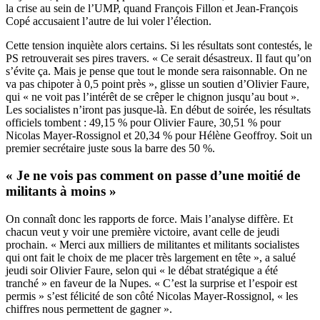
la crise au sein de l’UMP, quand François Fillon et Jean-François
Copé accusaient l’autre de lui voler l’élection.
Cette tension inquiète alors certains. Si les résultats sont contestés, le
PS retrouverait ses pires travers. « Ce serait désastreux. Il faut qu’on
s’évite ça. Mais je pense que tout le monde sera raisonnable. On ne
va pas chipoter à 0,5 point près », glisse un soutien d’Olivier Faure,
qui « ne voit pas l’intérêt de se crêper le chignon jusqu’au bout ».
Les socialistes n’iront pas jusque-là. En début de soirée, les résultats
officiels tombent : 49,15 % pour Olivier Faure, 30,51 % pour
Nicolas Mayer-Rossignol et 20,34 % pour Hélène Geoffroy. Soit un
premier secrétaire juste sous la barre des 50 %.
« Je ne vois pas comment on passe d’une moitié de
militants à moins »
On connaît donc les rapports de force. Mais l’analyse diffère. Et
chacun veut y voir une première victoire, avant celle de jeudi
prochain. « Merci aux milliers de militantes et militants socialistes
qui ont fait le choix de me placer très largement en tête », a salué
jeudi soir Olivier Faure, selon qui « le débat stratégique a été
tranché » en faveur de la Nupes. « C’est la surprise et l’espoir est
permis » s’est félicité de son côté Nicolas Mayer-Rossignol, « les
chiffres nous permettent de gagner ».