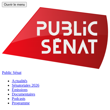
Ouvrir le menu
Public Sénat
Actualités
Sénatoriales 2026
Émissions
Documentaires
Podcasts
Programme