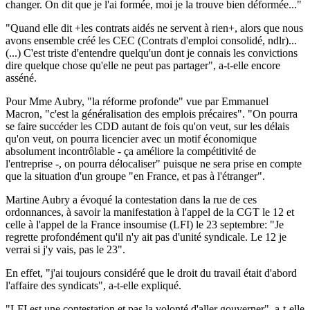
changer. On dit que je l'ai formée, moi je la trouve bien déformée..."
"Quand elle dit +les contrats aidés ne servent à rien+, alors que nous
avons ensemble créé les CEC (Contrats d'emploi consolidé, ndlr)...
(...) C'est triste d'entendre quelqu'un dont je connais les convictions
dire quelque chose qu'elle ne peut pas partager", a-t-elle encore
asséné.
Pour Mme Aubry, "la réforme profonde" vue par Emmanuel
Macron, "c'est la généralisation des emplois précaires". "On pourra
se faire succéder les CDD autant de fois qu'on veut, sur les délais
qu'on veut, on pourra licencier avec un motif économique
absolument incontrôlable - ça améliore la compétitivité de
l'entreprise -, on pourra délocaliser" puisque ne sera prise en compte
que la situation d'un groupe "en France, et pas à l'étranger".
Martine Aubry a évoqué la contestation dans la rue de ces
ordonnances, à savoir la manifestation à l'appel de la CGT le 12 et
celle à l'appel de la France insoumise (LFI) le 23 septembre: "Je
regrette profondément qu'il n'y ait pas d'unité syndicale. Le 12 je
verrai si j'y vais, pas le 23".
En effet, "j'ai toujours considéré que le droit du travail était d'abord
l'affaire des syndicats", a-t-elle expliqué.
"LFI est une contestation et pas la volonté d'aller gouverner", a-t-elle