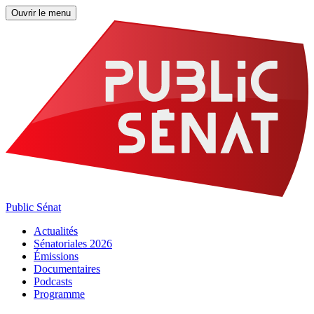
Ouvrir le menu
Public Sénat
Actualités
Sénatoriales 2026
Émissions
Documentaires
Podcasts
Programme