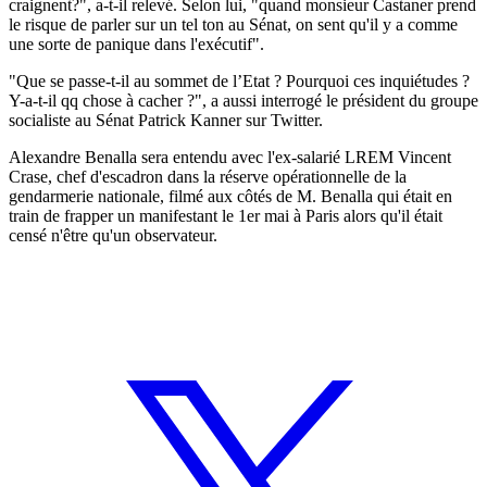
craignent?", a-t-il relevé. Selon lui, "quand monsieur Castaner prend
le risque de parler sur un tel ton au Sénat, on sent qu'il y a comme
une sorte de panique dans l'exécutif".
"Que se passe-t-il au sommet de l’Etat ? Pourquoi ces inquiétudes ?
Y-a-t-il qq chose à cacher ?", a aussi interrogé le président du groupe
socialiste au Sénat Patrick Kanner sur Twitter.
Alexandre Benalla sera entendu avec l'ex-salarié LREM Vincent
Crase, chef d'escadron dans la réserve opérationnelle de la
gendarmerie nationale, filmé aux côtés de M. Benalla qui était en
train de frapper un manifestant le 1er mai à Paris alors qu'il était
censé n'être qu'un observateur.