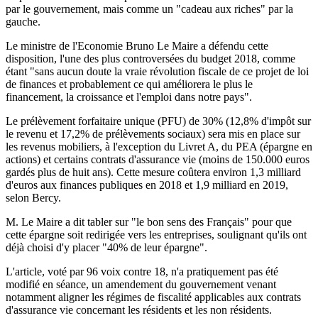
par le gouvernement, mais comme un "cadeau aux riches" par la
gauche.
Le ministre de l'Economie Bruno Le Maire a défendu cette
disposition, l'une des plus controversées du budget 2018, comme
étant "sans aucun doute la vraie révolution fiscale de ce projet de loi
de finances et probablement ce qui améliorera le plus le
financement, la croissance et l'emploi dans notre pays".
Le prélèvement forfaitaire unique (PFU) de 30% (12,8% d'impôt sur
le revenu et 17,2% de prélèvements sociaux) sera mis en place sur
les revenus mobiliers, à l'exception du Livret A, du PEA (épargne en
actions) et certains contrats d'assurance vie (moins de 150.000 euros
gardés plus de huit ans). Cette mesure coûtera environ 1,3 milliard
d'euros aux finances publiques en 2018 et 1,9 milliard en 2019,
selon Bercy.
M. Le Maire a dit tabler sur "le bon sens des Français" pour que
cette épargne soit redirigée vers les entreprises, soulignant qu'ils ont
déjà choisi d'y placer "40% de leur épargne".
L'article, voté par 96 voix contre 18, n'a pratiquement pas été
modifié en séance, un amendement du gouvernement venant
notamment aligner les régimes de fiscalité applicables aux contrats
d'assurance vie concernant les résidents et les non résidents.