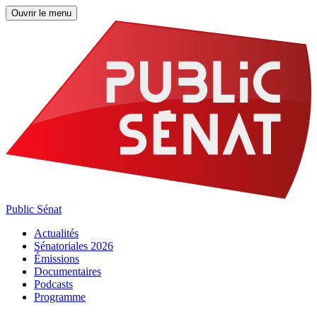
Ouvrir le menu
Public Sénat
Actualités
Sénatoriales 2026
Émissions
Documentaires
Podcasts
Programme