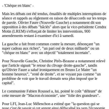
- 'Chèque en blanc' -
Mais les débats ont été tendus, émaillés de multiples interruptions de
séance et rappels au règlement en raison de désaccords sur les temps
de parole. Olivier Faure (Nouvelle Gauche) a notamment dit son
opposition à des débats "bâclés" alors que la vice-présidente Cendra
Motin (LREM) s'efforçait de limiter les interventions, 900
amendements restant à examiner d'ici à samedi.
La gauche a fait front commun contre la mesure, dénonçant "un
super cadeau aux riches", "un pari osé de deux milliards" ou un
"chèque en blanc" avec un objectif "totalement incertain".
Pour Nouvelle Gauche, Christine Pirès-Beaune a notamment relevé
que l'article signait "le retour du clivage droite-gauche", tandis
qu'Olivier Faure a salué ironiquement en Bruno Le Maire "un
homme heureux", "resté de droite", et ne voyant pas comme "un
problème de voir que le travail demain sera plus imposé que le
capital".
Le communiste Fabien Roussel a, lui, pointé le coût "délirant" de
cette mesure de "Macron-économie", une "folie des grandeurs".
Pour LFI, Jean-Luc Mélenchon a estimé que "la question qui se
pose c'est de savoir si cet argent ainsi défiscalisé ira vers l'économie