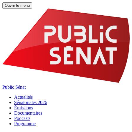
Ouvrir le menu
Public Sénat
Actualités
Sénatoriales 2026
Émissions
Documentaires
Podcasts
Programme