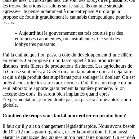
canadiennes, ou australiennes. Ce sont des lobbys très puissants. On
les trouve dans tous les salons sur le sujet. Ils ont une stratégie
agressive. Je pense notamment à une entreprise Aurora qui a
proposé de fournir gratuitement le cannabis thérapeutique pour les
essais.
« Aujourd’hui le gouvernement est très courtisé par des
entreprises canadiennes, ou australiennes. Ce sont des
lobbys très puissants »
J’ai la crainte que l’on passe à côté du développement d’une filière
en France. J’ai proposé qu’on fasse appel à trois producteurs
distincts, trois filières de productions distinctes. Les agriculteurs de
la Creuse sont prêts, à Guéret on a un laboratoire qui sait déjà faire
et qui a déjà produit des stupéfiants pour soulager la douleur. On est
prêts à construire les serres aux normes. Oui, il y a un risque qu’un
seul laboratoire apporte gratuitement la matière première. Si on
accepte des dons, ils seront bien implantés quand après
l’expérimentation, je n’en doute pas, on passera à une autorisation
globale.
Combien de temps vous faut-il pour entrer en production ?
Il faut qu’il y ait un changement législatif rapide. Nous avons besoin
de 10 à 12 mois pour organiser, tester la production. Il faut aussi
élargir le catalogue des graines qu’on peut faire pousser. On est déjà