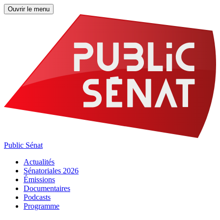
Ouvrir le menu
Public Sénat
Actualités
Sénatoriales 2026
Émissions
Documentaires
Podcasts
Programme