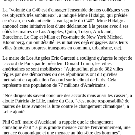
La "volonté du C40 est d'engager l'ensemble de nos collègues vers
ces objectifs très ambitueux", a indiqué Mme Hidalgo, qui préside
ce réseau, en saluant cette "avant-garde du C40". Mme Hidalgo a
annoncé cette initiative lors d'une déclaration à la presse avec à ses
côtés les maires de Los Angeles, Quito, Tokyo, Auckland,
Barcelone, Le Cap et Milan et l'ex-maire de New York Michael
Bloomberg, qui ont détaillé les initiatives déjà engagées dans leurs
villes (moteurs propres, transports en commun, urbanisme, etc).
Le maire de Los Angeles Eric Garcetti a souligné qu'après le rejet de
l'accord de Paris par le président Donald Trump, les villes
américaines se sont mobilisées : "Aujourd'hui plus de 382 villes
régies par des démocrates ou des républicains ont dit qu'elles
mettraient en application l'accord sur le climat de Paris. Cela
représente une population de 77 millions d'Américains".
"Nos dirigeants savent conclure des accords mais aussi les casser", a
ajouté Patricia de Lille, maire du Cap, "c'est notre responsabilité de
maires de faire avancer la lutte contre le changement climatique", a-
t-elle ajouté.
Phil Goff, maire d'Auckland, a rappelé que le changement
climatique était "la plus grande menace contre l'environnement, une
menace économique et une menace au bien-être des hommes".