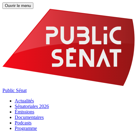
Ouvrir le menu
Public Sénat
Actualités
Sénatoriales 2026
Émissions
Documentaires
Podcasts
Programme