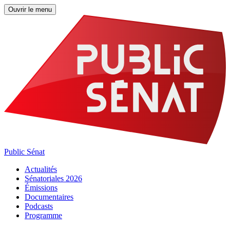
Ouvrir le menu
Public Sénat
Actualités
Sénatoriales 2026
Émissions
Documentaires
Podcasts
Programme