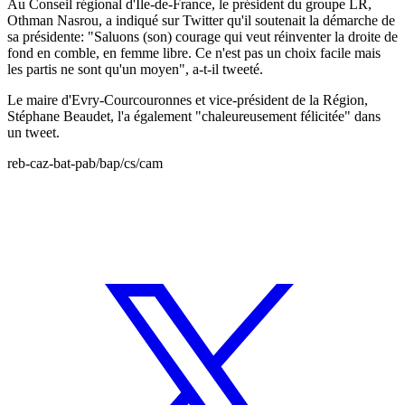
Au Conseil régional d'Île-de-France, le président du groupe LR,
Othman Nasrou, a indiqué sur Twitter qu'il soutenait la démarche de
sa présidente: "Saluons (son) courage qui veut réinventer la droite de
fond en comble, en femme libre. Ce n'est pas un choix facile mais
les partis ne sont qu'un moyen", a-t-il tweeté.
Le maire d'Evry-Courcouronnes et vice-président de la Région,
Stéphane Beaudet, l'a également "chaleureusement félicitée" dans
un tweet.
reb-caz-bat-pab/bap/cs/cam