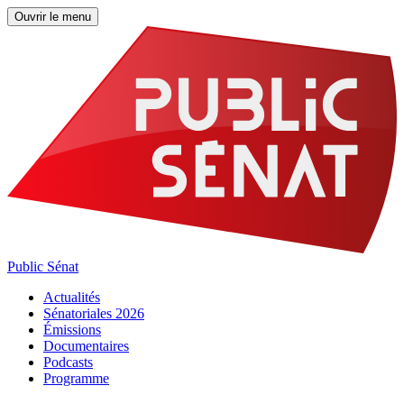
Ouvrir le menu
Public Sénat
Actualités
Sénatoriales 2026
Émissions
Documentaires
Podcasts
Programme