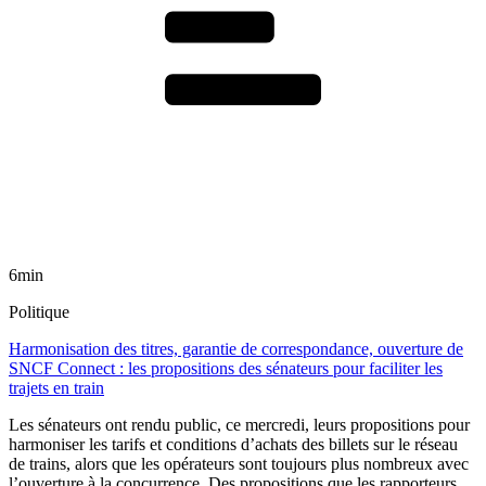
6min
Politique
Harmonisation des titres, garantie de correspondance, ouverture de
SNCF Connect : les propositions des sénateurs pour faciliter les
trajets en train
Les sénateurs ont rendu public, ce mercredi, leurs propositions pour
harmoniser les tarifs et conditions d’achats des billets sur le réseau
de trains, alors que les opérateurs sont toujours plus nombreux avec
l’ouverture à la concurrence. Des propositions que les rapporteurs