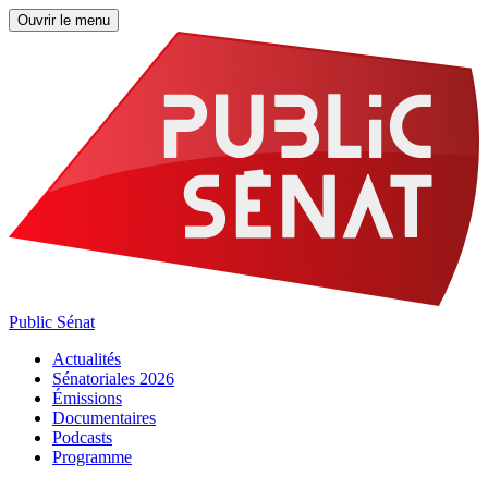
Ouvrir le menu
Public Sénat
Actualités
Sénatoriales 2026
Émissions
Documentaires
Podcasts
Programme