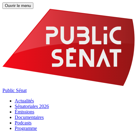
Ouvrir le menu
Public Sénat
Actualités
Sénatoriales 2026
Émissions
Documentaires
Podcasts
Programme