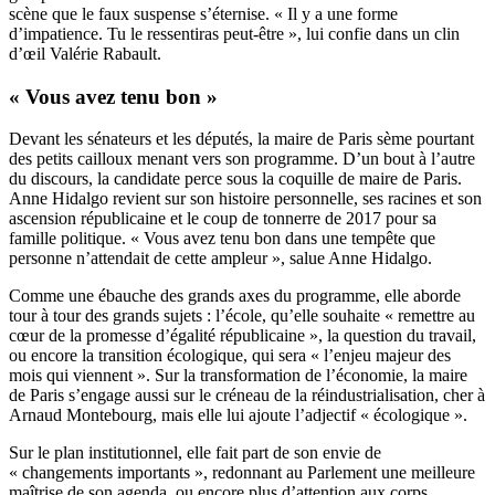
scène que le faux suspense s’éternise. « Il y a une forme
d’impatience. Tu le ressentiras peut-être », lui confie dans un clin
d’œil Valérie Rabault.
« Vous avez tenu bon »
Devant les sénateurs et les députés, la maire de Paris sème pourtant
des petits cailloux menant vers son programme. D’un bout à l’autre
du discours, la candidate perce sous la coquille de maire de Paris.
Anne Hidalgo revient sur son histoire personnelle, ses racines et son
ascension républicaine et le coup de tonnerre de 2017 pour sa
famille politique. « Vous avez tenu bon dans une tempête que
personne n’attendait de cette ampleur », salue Anne Hidalgo.
Comme une ébauche des grands axes du programme, elle aborde
tour à tour des grands sujets : l’école, qu’elle souhaite « remettre au
cœur de la promesse d’égalité républicaine », la question du travail,
ou encore la transition écologique, qui sera « l’enjeu majeur des
mois qui viennent ». Sur la transformation de l’économie, la maire
de Paris s’engage aussi sur le créneau de la réindustrialisation, cher à
Arnaud Montebourg, mais elle lui ajoute l’adjectif « écologique ».
Sur le plan institutionnel, elle fait part de son envie de
« changements importants », redonnant au Parlement une meilleure
maîtrise de son agenda, ou encore plus d’attention aux corps