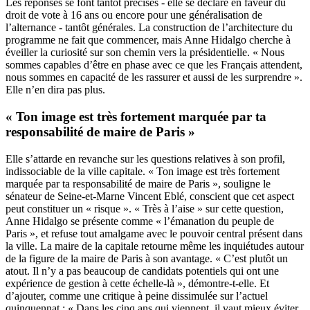
Les réponses se font tantôt précises - elle se déclare en faveur du
droit de vote à 16 ans ou encore pour une généralisation de
l’alternance - tantôt générales. La construction de l’architecture du
programme ne fait que commencer, mais Anne Hidalgo cherche à
éveiller la curiosité sur son chemin vers la présidentielle. « Nous
sommes capables d’être en phase avec ce que les Français attendent,
nous sommes en capacité de les rassurer et aussi de les surprendre ».
Elle n’en dira pas plus.
« Ton image est très fortement marquée par ta
responsabilité de maire de Paris »
Elle s’attarde en revanche sur les questions relatives à son profil,
indissociable de la ville capitale. « Ton image est très fortement
marquée par ta responsabilité de maire de Paris », souligne le
sénateur de Seine-et-Marne Vincent Eblé, conscient que cet aspect
peut constituer un « risque ». « Très à l’aise » sur cette question,
Anne Hidalgo se présente comme « l’émanation du peuple de
Paris », et refuse tout amalgame avec le pouvoir central présent dans
la ville. La maire de la capitale retourne même les inquiétudes autour
de la figure de la maire de Paris à son avantage. « C’est plutôt un
atout. Il n’y a pas beaucoup de candidats potentiels qui ont une
expérience de gestion à cette échelle-là », démontre-t-elle. Et
d’ajouter, comme une critique à peine dissimulée sur l’actuel
quinquennat : « Dans les cinq ans qui viennent, il vaut mieux éviter