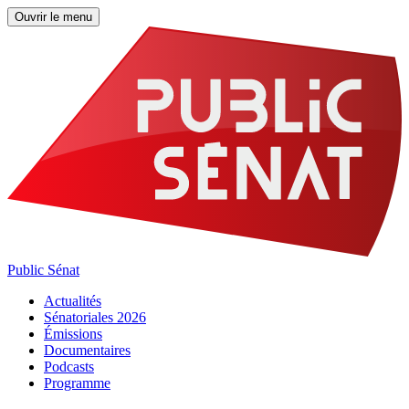
Ouvrir le menu
Public Sénat
Actualités
Sénatoriales 2026
Émissions
Documentaires
Podcasts
Programme