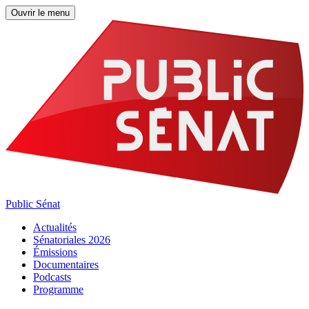
Ouvrir le menu
Public Sénat
Actualités
Sénatoriales 2026
Émissions
Documentaires
Podcasts
Programme