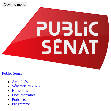
Ouvrir le menu
Public Sénat
Actualités
Sénatoriales 2026
Émissions
Documentaires
Podcasts
Programme