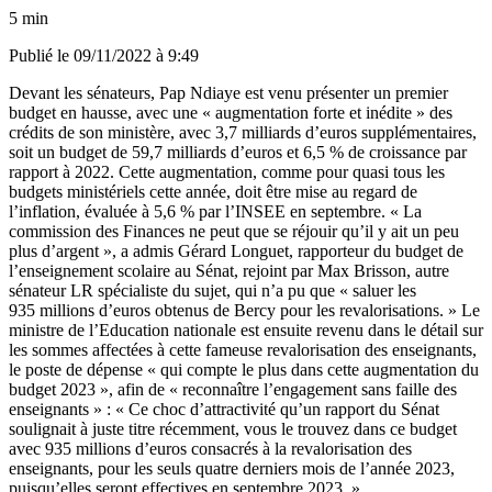
5 min
Publié le
09/11/2022 à 9:49
Devant les sénateurs, Pap Ndiaye est venu présenter un premier
budget en hausse, avec une « augmentation forte et inédite » des
crédits de son ministère, avec 3,7 milliards d’euros supplémentaires,
soit un budget de 59,7 milliards d’euros et 6,5 % de croissance par
rapport à 2022. Cette augmentation,
comme pour quasi tous les
budgets ministériels
cette année, doit être mise au regard de
l’inflation,
évaluée à 5,6 % par l’INSEE en septembre
. « La
commission des Finances ne peut que se réjouir qu’il y ait un peu
plus d’argent », a admis Gérard Longuet, rapporteur du budget de
l’enseignement scolaire au Sénat, rejoint par Max Brisson, autre
sénateur LR spécialiste du sujet, qui n’a pu que « saluer les
935 millions d’euros obtenus de Bercy pour les revalorisations. » Le
ministre de l’Education nationale est ensuite revenu dans le détail sur
les sommes affectées à cette fameuse revalorisation des enseignants,
le poste de dépense « qui compte le plus dans cette augmentation du
budget 2023 », afin de « reconnaître l’engagement sans faille des
enseignants » : « Ce choc d’attractivité qu’un rapport du Sénat
soulignait à juste titre récemment, vous le trouvez dans ce budget
avec 935 millions d’euros consacrés à la revalorisation des
enseignants, pour les seuls quatre derniers mois de l’année 2023,
puisqu’elles seront effectives en septembre 2023. »