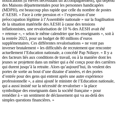
notifications [d’élèves nécessitant un accompagnement], qui dépend
des Maisons départementales pour les personnes handicapées
(MDPH), est beaucoup plus rapide que celle du nombre de postes
d’AESH. » Face à cette pression et « l’expression d’une
préoccupation légitime à l’Assemblée nationale » sur la fragilisation
de la situation matérielle des AESH à cause des tensions
inflationnistes, une revalorisation de 10 % des AESH avait été
« retenue », « selon le même calendrier que les enseignants », soit à
la rentrée 2023, pour un budget de 80 millions d’euros
supplémentaires. Ces différentes revalorisations « ne vont pas
inverser brutalement » les difficultés de recrutement que rencontre
actuellement l’Education nationale, a concédé Pap Ndiaye. « Il y a
des facteurs liés aux conditions de travail, ou à la manière dont les
jeunes se projettent dans un métier qui a été conçu pour des carrières
qui durent jusqu’à la retraite. Alors qu’aujourd’hui, ils veulent des
portes de sortie au bout d’une dizaine d’années, et des portes
d’entrée pour des gens qui entrent après une autre expérience
professionnelle », a ainsi ajouté le ministre de l’Education nationale,
qui a aussi insisté sur la nécessité de revaloriser « la place
symbolique des enseignants dans la société française » pour
remédier à « un sentiment de déclassement qui va au-delà des
simples questions financières. »